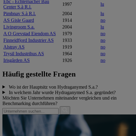
Ebc - Echternacher Bau
1997
lu
Center S.à R.l.
Pimbnav S.à R.l.
2004
lu
AS Gisle Gaard
1914
no
Livingroom S.a.
2004
lu
A O Grevstad Eiendom AS
1979
no
Finneidfjord Industrier AS
1933
no
Alstray AS
1919
no
Trysil Industrihus AS
1964
no
Irisgården AS
1926
no
Häufig gestellte Fragen
Wo ist der Hauptsitz von Hydraganymed S.a.?
In welchem Jahr wurde Hydraganymed S.a. gegründet?
Möchten Sie Unternehmen miteinander vergleichen und ein
Benchmarking durchführen?