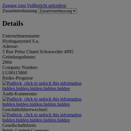
Zugang zum Vollbericht anfordern
Zusammenfassung
Details
Unternehmensname:
Hydraganymed S.a.
Adresse:
5 Rue Prënz Charel Schouweiler 4995
Gründungsdatum:
2004
Company Number:
LU00115860
Risiko-Prognose
hidden.hidden.hidden.hidden.hidden
Audit-Kommentar:
hidden.hidden.hidden.hidden.hidden
Geschäftsführerwechsel:
hidden.hidden.hidden.hidden.hidden
Gesellschaftsform:
Public Limited Company