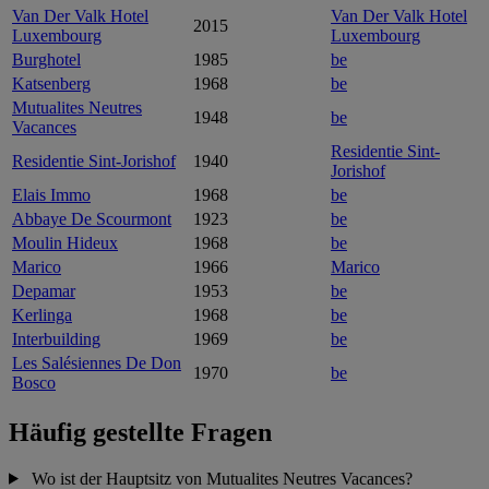
Van Der Valk Hotel
Van Der Valk Hotel
2015
Luxembourg
Luxembourg
Burghotel
1985
be
Katsenberg
1968
be
Mutualites Neutres
1948
be
Vacances
Residentie Sint-
Residentie Sint-Jorishof
1940
Jorishof
Elais Immo
1968
be
Abbaye De Scourmont
1923
be
Moulin Hideux
1968
be
Marico
1966
Marico
Depamar
1953
be
Kerlinga
1968
be
Interbuilding
1969
be
Les Salésiennes De Don
1970
be
Bosco
Häufig gestellte Fragen
Wo ist der Hauptsitz von Mutualites Neutres Vacances?