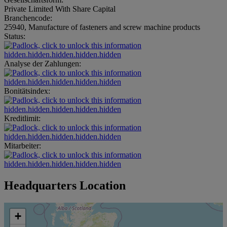
Private Limited With Share Capital
Branchencode:
25940, Manufacture of fasteners and screw machine products
Status:
hidden.hidden.hidden.hidden.hidden
Analyse der Zahlungen:
hidden.hidden.hidden.hidden.hidden
Bonitätsindex:
hidden.hidden.hidden.hidden.hidden
Kreditlimit:
hidden.hidden.hidden.hidden.hidden
Mitarbeiter:
hidden.hidden.hidden.hidden.hidden
Headquarters Location
+