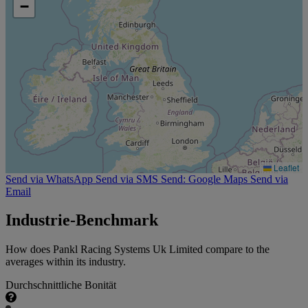
−
Leaflet
Send via WhatsApp
Send via SMS
Send: Google Maps
Send via
Email
Industrie-Benchmark
How does Pankl Racing Systems Uk Limited compare to the
averages within its industry.
Durchschnittliche Bonität