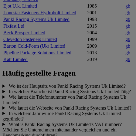
Ejot U.k. Limited
1985
gb
Lonestar Fasteners Hydrobolt Limited
2001
gb
Pankl Racing Systems Uk Limited
1998
gb
Fixfast Ltd
2015
gb
Beck Prosper Limited
2004
gb
Clevedon Fasteners Limited
1999
gb
Barton Cold-Form (Uk) Limited
2009
gb
Pipeline Package Solutions Limited
2013
gb
Katt Limited
2019
gb
Häufig gestellte Fragen
Wo ist der Hauptsitz von Pankl Racing Systems Uk Limited?
In welcher Branche ist Pankl Racing Systems Uk Limited tätig?
Wie lautet die Telefonnummer von Pankl Racing Systems Uk
Limited?
Wie lautet die Webseite von Pankl Racing Systems Uk Limited?
In welchem Jahr wurde Pankl Racing Systems Uk Limited
gegründet?
What is Pankl Racing Systems Uk Limited's VAT number?
Möchten Sie Unternehmen miteinander vergleichen und ein
Benchmarking durchführen?