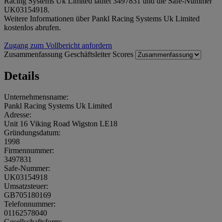
Racing Systems Uk Limited lautet 3497831 und die Safe-Nummer
UK03154918.
Weitere Informationen über Pankl Racing Systems Uk Limited
kostenlos abrufen.
Zugang zum Vollbericht anfordern
Zusammenfassung
Geschäftsleiter
Scores
Details
Unternehmensname:
Pankl Racing Systems Uk Limited
Adresse:
Unit 16 Viking Road Wigston LE18
Gründungsdatum:
1998
Firmennummer:
3497831
Safe-Nummer:
UK03154918
Umsatzsteuer:
GB705180169
Telefonnummer:
01162578040
Gesellschaftsform: