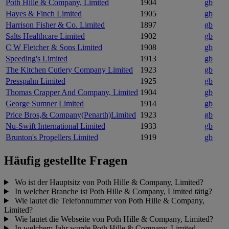
Poth Hille & Company, Limited
1904
gb
Hayes & Finch Limited
1905
gb
Harrison Fisher & Co. Limited
1897
gb
Salts Healthcare Limited
1902
gb
C W Fletcher & Sons Limited
1908
gb
Speeding's Limited
1913
gb
The Kitchen Cutlery Company Limited
1923
gb
Presspahn Limited
1925
gb
Thomas Crapper And Company, Limited
1904
gb
George Sumner Limited
1914
gb
Price Bros,& Company(Penarth)Limited
1923
gb
Nu-Swift International Limited
1933
gb
Brunton's Propellers Limited
1919
gb
Häufig gestellte Fragen
Wo ist der Hauptsitz von Poth Hille & Company, Limited?
In welcher Branche ist Poth Hille & Company, Limited tätig?
Wie lautet die Telefonnummer von Poth Hille & Company,
Limited?
Wie lautet die Webseite von Poth Hille & Company, Limited?
In welchem Jahr wurde Poth Hille & Company, Limited