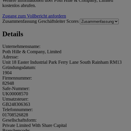
Weitere Informationen über Poth Hille & Company, Limited
kostenlos abrufen.
Zugang zum Vollbericht anfordern
Zusammenfassung
Geschäftsleiter
Scores
Details
Unternehmensname:
Poth Hille & Company, Limited
Adresse:
Unit 18 Easter Industrial Park Ferry Lane South Rainham RM13
Gründungsdatum:
1904
Firmennummer:
82948
Safe-Nummer:
UK00008570
Umsatzsteuer:
GB248306363
Telefonnummer:
01708526828
Gesellschaftsform:
Private Limited With Share Capital
Branchencode: