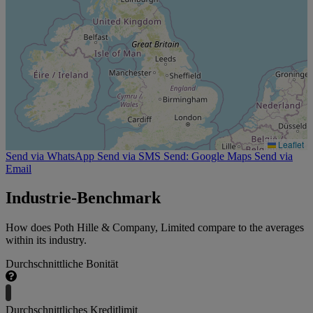
Leaflet
Send via WhatsApp
Send via SMS
Send: Google Maps
Send via
Email
Industrie-Benchmark
How does Poth Hille & Company, Limited compare to the averages
within its industry.
Durchschnittliche Bonität
Durchschnittliches Kreditlimit