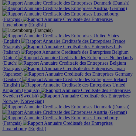
Denmark (Danish)
Austria (German)
Luxembourg
(Français)
Luxembourg (English)
United States
(English)
France
(Français)
Italy
(Italiano)
Belgium
(Dutch)
Netherlands
(Dutch)
Belgium
(Français)
Japan
(Japanese)
Germany
(Deutsch)
Ireland
(English)
United
Kingdom (English)
Sweden (Swedish)
Norway (Norwegian)
Denmark (Danish)
Austria (German)
Luxembourg
(Français)
Luxembourg (English)