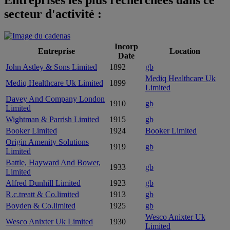
Entreprises les plus recherchées dans ce
secteur d'activité :
Incorp
Entreprise
Location
Date
John Astley & Sons Limited
1892
gb
Mediq Healthcare Uk
Mediq Healthcare Uk Limited
1899
Limited
Davey And Company London
1910
gb
Limited
Wightman & Parrish Limited
1915
gb
Booker Limited
1924
Booker Limited
Origin Amenity Solutions
1919
gb
Limited
Battle, Hayward And Bower,
1933
gb
Limited
Alfred Dunhill Limited
1923
gb
R.c.treatt & Co.limited
1913
gb
Boyden & Co.limited
1925
gb
Wesco Anixter Uk
Wesco Anixter Uk Limited
1930
Limited