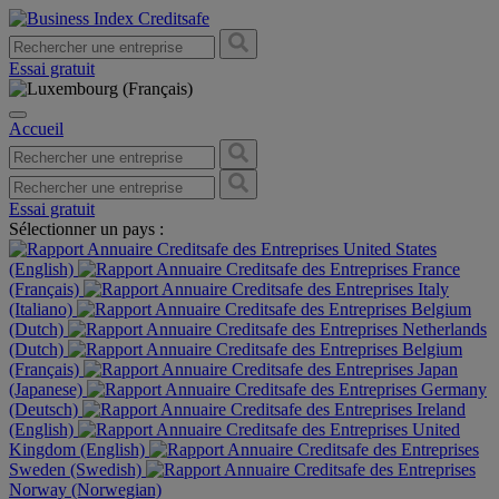
Essai gratuit
Accueil
Essai gratuit
Sélectionner un pays :
United States
(English)
France
(Français)
Italy
(Italiano)
Belgium
(Dutch)
Netherlands
(Dutch)
Belgium
(Français)
Japan
(Japanese)
Germany
(Deutsch)
Ireland
(English)
United
Kingdom (English)
Sweden (Swedish)
Norway (Norwegian)