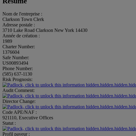
Résumé
Nom de l'entreprise :
Clarkson Town Clerk
Adresse postale :
3710 Lake Road Clarkson New York 14430
Année de création :
1989
Charter Number:
1376604
Safe Number:
US00893494
Phone Number:
(585) 637-1130
Risk Prognosis:
hidden.hidden.hidden.hid
Audit Comment:
hidden.hidden.hidden.hid
Director Change:
hidden.hidden.hidden.hid
Code APE/NAF :
921110, Executive Offices
Statut :
hidden.hidden.hidden.hid
Profil payeur :