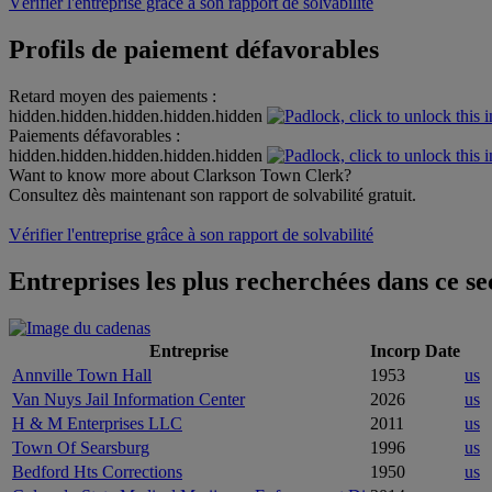
Vérifier l'entreprise grâce à son rapport de solvabilité
Profils de paiement défavorables
Retard moyen des paiements :
hidden.hidden.hidden.hidden.hidden
Paiements défavorables :
hidden.hidden.hidden.hidden.hidden
Want to know more about Clarkson Town Clerk?
Consultez dès maintenant son rapport de solvabilité gratuit.
Vérifier l'entreprise grâce à son rapport de solvabilité
Entreprises les plus recherchées dans ce sec
Entreprise
Incorp Date
Annville Town Hall
1953
us
Van Nuys Jail Information Center
2026
us
H & M Enterprises LLC
2011
us
Town Of Searsburg
1996
us
Bedford Hts Corrections
1950
us