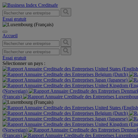
Essai gratuit
Accueil
Essai gratuit
Sélectionner un pays :
United States (Englis
Belgium (Dutch)
Japan (Japanese)
United Kingdom (Eng
(Norwegian)
Denmark
(Français)
Luxembourg
United States (Englis
Belgium (Dutch)
Japan (Japanese)
United Kingdom (Eng
(Norwegian)
Denmark
(Français)
Luxembourg