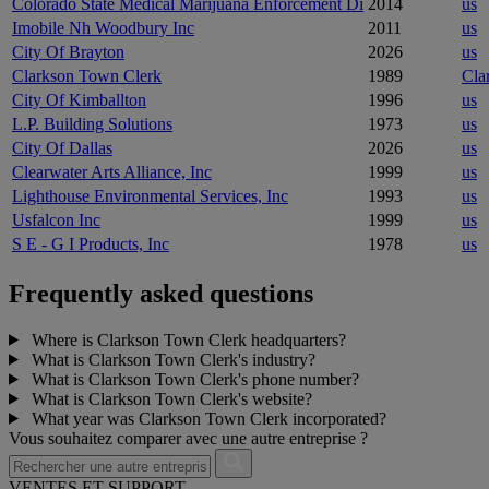
Colorado State Medical Marijuana Enforcement Di
2014
us
Imobile Nh Woodbury Inc
2011
us
City Of Brayton
2026
us
Clarkson Town Clerk
1989
Cla
City Of Kimballton
1996
us
L.P. Building Solutions
1973
us
City Of Dallas
2026
us
Clearwater Arts Alliance, Inc
1999
us
Lighthouse Environmental Services, Inc
1993
us
Usfalcon Inc
1999
us
S E - G I Products, Inc
1978
us
Frequently asked questions
Where is Clarkson Town Clerk headquarters?
What is Clarkson Town Clerk's industry?
What is Clarkson Town Clerk's phone number?
What is Clarkson Town Clerk's website?
What year was Clarkson Town Clerk incorporated?
Vous souhaitez comparer avec une autre entreprise ?
VENTES ET SUPPORT