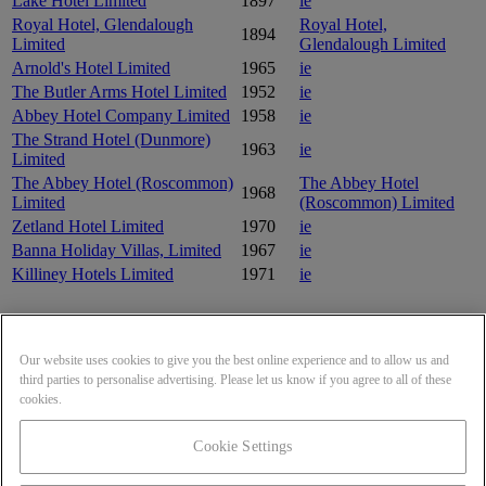
Lake Hotel Limited
1897
ie
Royal Hotel, Glendalough
Royal Hotel,
1894
Limited
Glendalough Limited
Arnold's Hotel Limited
1965
ie
The Butler Arms Hotel Limited
1952
ie
Abbey Hotel Company Limited
1958
ie
The Strand Hotel (Dunmore)
1963
ie
Limited
The Abbey Hotel (Roscommon)
The Abbey Hotel
1968
Limited
(Roscommon) Limited
Zetland Hotel Limited
1970
ie
Banna Holiday Villas, Limited
1967
ie
Killiney Hotels Limited
1971
ie
Frequently asked questions
Our website uses cookies to give you the best online experience and to allow us and
Where is Kelly's Resort Hotel Limited headquarters?
third parties to personalise advertising. Please let us know if you agree to all of these
What is Kelly's Resort Hotel Limited's website?
cookies.
What year was Kelly's Resort Hotel Limited incorporated?
Vous souhaitez comparer avec une autre entreprise ?
Cookie Settings
VENTES ET SUPPORT