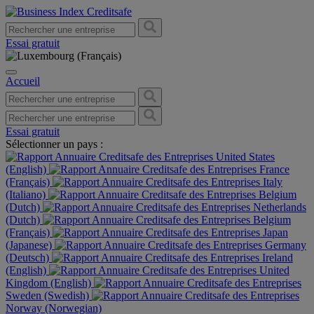
Essai gratuit
Accueil
Essai gratuit
Sélectionner un pays :
United States
(English)
France
(Français)
Italy
(Italiano)
Belgium
(Dutch)
Netherlands
(Dutch)
Belgium
(Français)
Japan
(Japanese)
Germany
(Deutsch)
Ireland
(English)
United
Kingdom (English)
Sweden (Swedish)
Norway (Norwegian)