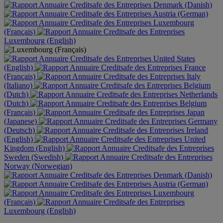
Denmark (Danish)
Austria (German)
Luxembourg
(Français)
Luxembourg (English)
United States
(English)
France
(Français)
Italy
(Italiano)
Belgium
(Dutch)
Netherlands
(Dutch)
Belgium
(Français)
Japan
(Japanese)
Germany
(Deutsch)
Ireland
(English)
United
Kingdom (English)
Sweden (Swedish)
Norway (Norwegian)
Denmark (Danish)
Austria (German)
Luxembourg
(Français)
Luxembourg (English)