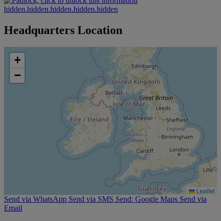
hidden.hidden.hidden.hidden.hidden
Headquarters Location
+
−
Leaflet
Send via WhatsApp
Send via SMS
Send: Google Maps
Send via
Email