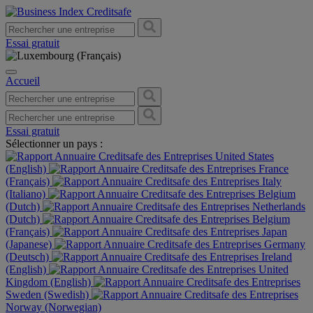
Essai gratuit
Accueil
Essai gratuit
Sélectionner un pays :
United States
(English)
France
(Français)
Italy
(Italiano)
Belgium
(Dutch)
Netherlands
(Dutch)
Belgium
(Français)
Japan
(Japanese)
Germany
(Deutsch)
Ireland
(English)
United
Kingdom (English)
Sweden (Swedish)
Norway (Norwegian)