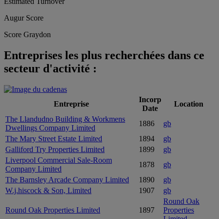
Estimated Turnover
Augur Score
Score Graydon
Entreprises les plus recherchées dans ce
secteur d'activité :
Incorp
Entreprise
Location
Date
The Llandudno Building & Workmens
1886
gb
Dwellings Company Limited
The Mary Street Estate Limited
1894
gb
Galliford Try Properties Limited
1899
gb
Liverpool Commercial Sale-Room
1878
gb
Company Limited
The Barnsley Arcade Company Limited
1890
gb
W.j.hiscock & Son, Limited
1907
gb
Round Oak
Round Oak Properties Limited
1897
Properties
Limited