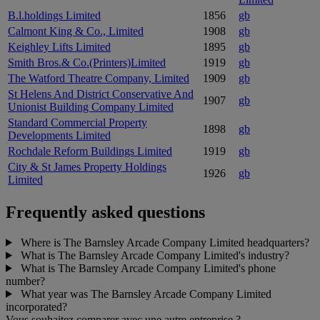
B.l.holdings Limited
1856
gb
Calmont King & Co., Limited
1908
gb
Keighley Lifts Limited
1895
gb
Smith Bros.& Co.(Printers)Limited
1919
gb
The Watford Theatre Company, Limited
1909
gb
St Helens And District Conservative And
1907
gb
Unionist Building Company Limited
Standard Commercial Property
1898
gb
Developments Limited
Rochdale Reform Buildings Limited
1919
gb
City & St James Property Holdings
1926
gb
Limited
Frequently asked questions
Where is The Barnsley Arcade Company Limited headquarters?
What is The Barnsley Arcade Company Limited's industry?
What is The Barnsley Arcade Company Limited's phone
number?
What year was The Barnsley Arcade Company Limited
incorporated?
Vous souhaitez comparer avec une autre entreprise ?