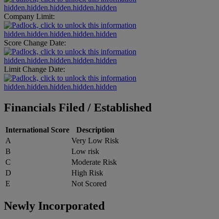
hidden.hidden.hidden.hidden.hidden
Company Limit:
hidden.hidden.hidden.hidden.hidden
Score Change Date:
hidden.hidden.hidden.hidden.hidden
Limit Change Date:
hidden.hidden.hidden.hidden.hidden
Financials Filed / Established
International Score
Description
A
Very Low Risk
B
Low risk
C
Moderate Risk
D
High Risk
E
Not Scored
Newly Incorporated