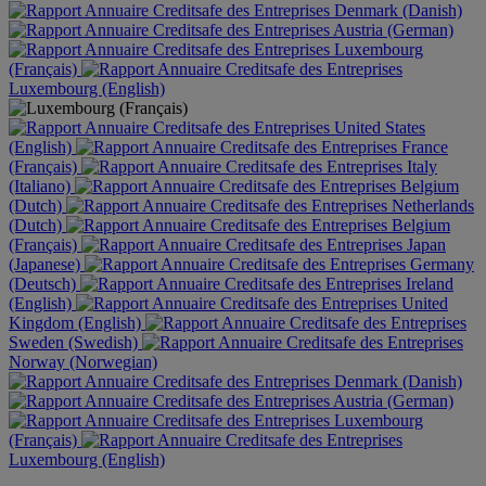
Denmark (Danish)
Austria (German)
Luxembourg
(Français)
Luxembourg (English)
United States
(English)
France
(Français)
Italy
(Italiano)
Belgium
(Dutch)
Netherlands
(Dutch)
Belgium
(Français)
Japan
(Japanese)
Germany
(Deutsch)
Ireland
(English)
United
Kingdom (English)
Sweden (Swedish)
Norway (Norwegian)
Denmark (Danish)
Austria (German)
Luxembourg
(Français)
Luxembourg (English)