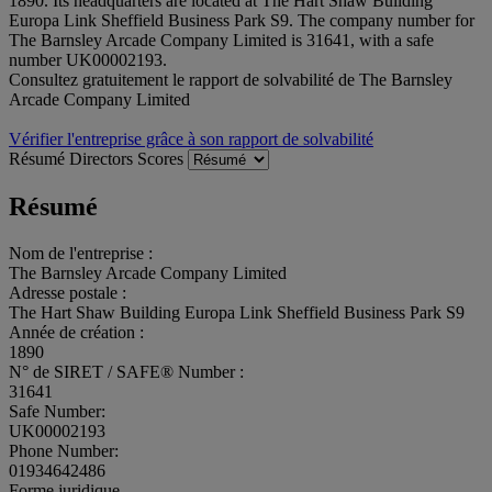
1890. Its headquarters are located at The Hart Shaw Building
Europa Link Sheffield Business Park S9. The company number for
The Barnsley Arcade Company Limited is 31641, with a safe
number UK00002193.
Consultez gratuitement le rapport de solvabilité de The Barnsley
Arcade Company Limited
Vérifier l'entreprise grâce à son rapport de solvabilité
Résumé
Directors
Scores
Résumé
Nom de l'entreprise :
The Barnsley Arcade Company Limited
Adresse postale :
The Hart Shaw Building Europa Link Sheffield Business Park S9
Année de création :
1890
N° de SIRET / SAFE® Number :
31641
Safe Number:
UK00002193
Phone Number:
01934642486
Forme juridique