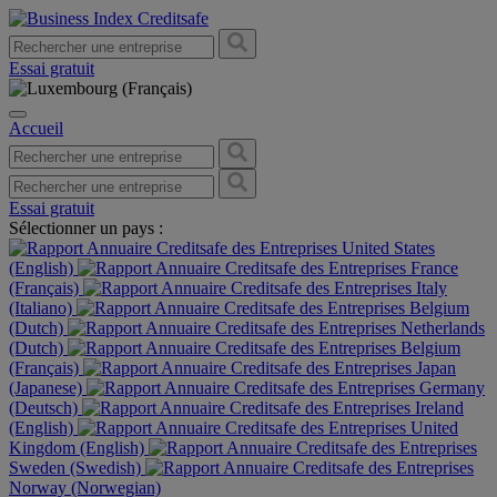
Essai gratuit
Accueil
Essai gratuit
Sélectionner un pays :
United States
(English)
France
(Français)
Italy
(Italiano)
Belgium
(Dutch)
Netherlands
(Dutch)
Belgium
(Français)
Japan
(Japanese)
Germany
(Deutsch)
Ireland
(English)
United
Kingdom (English)
Sweden (Swedish)
Norway (Norwegian)