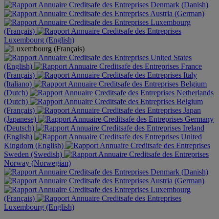
Denmark (Danish)
Austria (German)
Luxembourg
(Français)
Luxembourg (English)
United States
(English)
France
(Français)
Italy
(Italiano)
Belgium
(Dutch)
Netherlands
(Dutch)
Belgium
(Français)
Japan
(Japanese)
Germany
(Deutsch)
Ireland
(English)
United
Kingdom (English)
Sweden (Swedish)
Norway (Norwegian)
Denmark (Danish)
Austria (German)
Luxembourg
(Français)
Luxembourg (English)