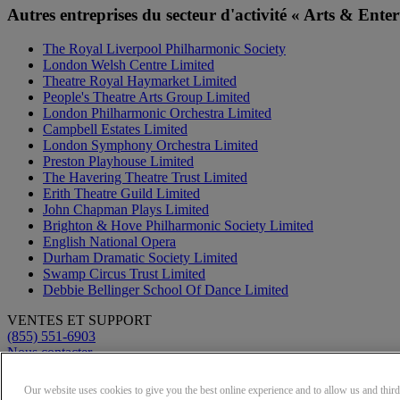
Autres entreprises du secteur d'activité « Arts & Ente
The Royal Liverpool Philharmonic Society
London Welsh Centre Limited
Theatre Royal Haymarket Limited
People's Theatre Arts Group Limited
London Philharmonic Orchestra Limited
Campbell Estates Limited
London Symphony Orchestra Limited
Preston Playhouse Limited
The Havering Theatre Trust Limited
Erith Theatre Guild Limited
John Chapman Plays Limited
Brighton & Hove Philharmonic Society Limited
English National Opera
Durham Dramatic Society Limited
Swamp Circus Trust Limited
Debbie Bellinger School Of Dance Limited
VENTES ET SUPPORT
(855) 551-6903
Nous contacter
Conditions d'utilisation
Politique de confidentialité
Our website uses cookies to give you the best online experience and to allow us and third 