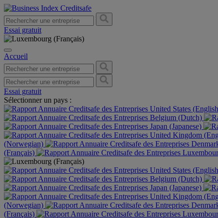
Essai gratuit
Accueil
Essai gratuit
Sélectionner un pays :
United States (Englis
Belgium (Dutch)
Japan (Japanese)
United Kingdom (Eng
(Norwegian)
Denmark
(Français)
Luxembourg
United States (Englis
Belgium (Dutch)
Japan (Japanese)
United Kingdom (Eng
(Norwegian)
Denmark
(Français)
Luxembourg