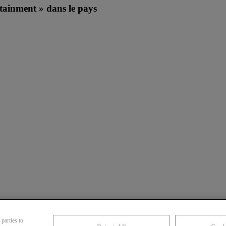
rtainment » dans le pays
parties to