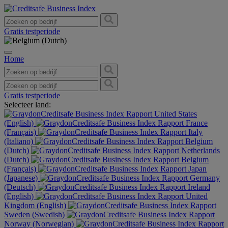
Gratis testperiode
Home
Gratis testperiode
Selecteer land:
United States
(English)
France
(Français)
Italy
(Italiano)
Belgium
(Dutch)
Netherlands
(Dutch)
Belgium
(Français)
Japan
(Japanese)
Germany
(Deutsch)
Ireland
(English)
United
Kingdom (English)
Sweden (Swedish)
Norway (Norwegian)