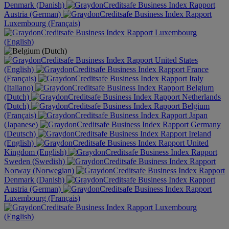
Denmark (Danish)
Austria (German)
Luxembourg (Français)
Luxembourg
(English)
United States
(English)
France
(Français)
Italy
(Italiano)
Belgium
(Dutch)
Netherlands
(Dutch)
Belgium
(Français)
Japan
(Japanese)
Germany
(Deutsch)
Ireland
(English)
United
Kingdom (English)
Sweden (Swedish)
Norway (Norwegian)
Denmark (Danish)
Austria (German)
Luxembourg (Français)
Luxembourg
(English)