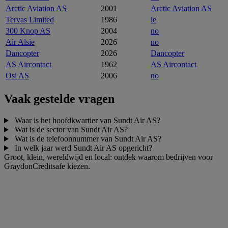
Arctic Aviation AS
2001
Arctic Aviation AS
Tervas Limited
1986
ie
300 Knop AS
2004
no
Air Alsie
2026
no
Dancopter
2026
Dancopter
AS Aircontact
1962
AS Aircontact
Osi AS
2006
no
Vaak gestelde vragen
Waar is het hoofdkwartier van Sundt Air AS?
Wat is de sector van Sundt Air AS?
Wat is de telefoonnummer van Sundt Air AS?
In welk jaar werd Sundt Air AS opgericht?
Groot, klein, wereldwijd en local: ontdek waarom bedrijven voor
GraydonCreditsafe kiezen.