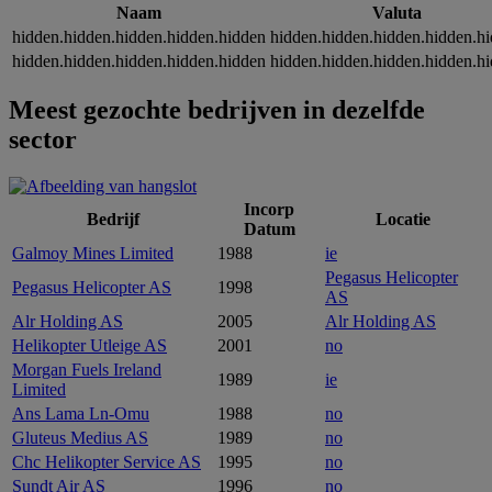
Naam
Valuta
hidden.hidden.hidden.hidden.hidden
hidden.hidden.hidden.hidden.h
hidden.hidden.hidden.hidden.hidden
hidden.hidden.hidden.hidden.h
Meest gezochte bedrijven in dezelfde
sector
Incorp
Bedrijf
Locatie
Datum
Galmoy Mines Limited
1988
ie
Pegasus Helicopter
Pegasus Helicopter AS
1998
AS
Alr Holding AS
2005
Alr Holding AS
Helikopter Utleige AS
2001
no
Morgan Fuels Ireland
1989
ie
Limited
Ans Lama Ln-Omu
1988
no
Gluteus Medius AS
1989
no
Chc Helikopter Service AS
1995
no
Sundt Air AS
1996
no