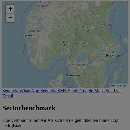
+
−
Leaflet
Send via WhatsApp
Send via SMS
Send: Google Maps
Send via
Email
Sectorbenchmark
Hoe verhoudt Sundt Air AS zich tot de gemiddelden binnen zijn
bedrijfstak.