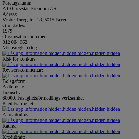
Företagsnamn:
A O Grevstad Eiendom AS
Adress:
Vestre Torggaten 18, 5015 Bergen
Grundades:
1979
Organisationsnummer:
812 084 062
Momsregistrering:
hidden.hidden.hidden.hidden.hidden
Risk för konkurs:
hidden.hidden.hidden.hidden.hidden
Revisorskommentar:
hidden.hidden.hidden.hidden.hidden
Bolagsform:
Aktiebolag
Bransch:
68000, Fastighetsförmedlings verksamhet
Kreditvärdighet:
hidden.hidden.hidden.hidden.hidden
Anmärkningar:
hidden.hidden.hidden.hidden.hidden
Rating:
hidden.hidden.hidden.hidden.hidden
Kreditlimit: