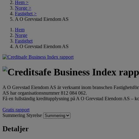
Hem
>
Norge
>
Fastighet
>
A O Grevstad Eiendom AS
Hem
Norge
Fastighet
A O Grevstad Eiendom AS
A O Grevstad Eiendom AS är verksamt inom branschen Fastighetsför
AS har organisationsnummer 812 084 062.
Få en fullständig kreditupplysning på A O Grevstad Eiendom AS – kos
Gratis rapport
Summering
Styrelse
Detaljer