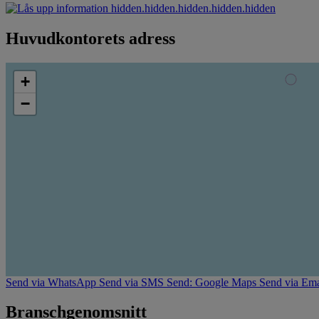
hidden.hidden.hidden.hidden.hidden
Huvudkontorets adress
+
−
Send via WhatsApp
Send via SMS
Send: Google Maps
Send via Ema
Branschgenomsnitt