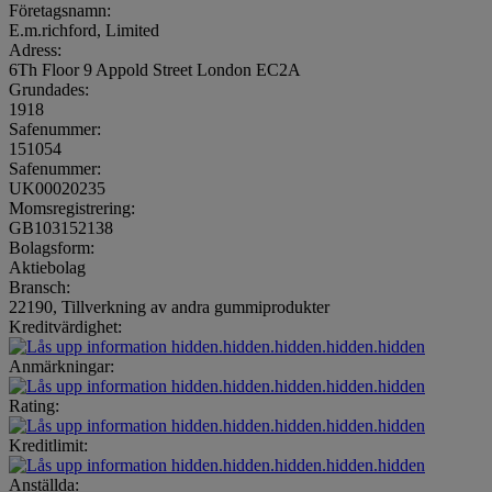
Företagsnamn:
E.m.richford, Limited
Adress:
6Th Floor 9 Appold Street London EC2A
Grundades:
1918
Safenummer:
151054
Safenummer:
UK00020235
Momsregistrering:
GB103152138
Bolagsform:
Aktiebolag
Bransch:
22190, Tillverkning av andra gummiprodukter
Kreditvärdighet:
hidden.hidden.hidden.hidden.hidden
Anmärkningar:
hidden.hidden.hidden.hidden.hidden
Rating:
hidden.hidden.hidden.hidden.hidden
Kreditlimit:
hidden.hidden.hidden.hidden.hidden
Anställda: