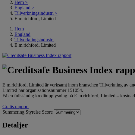
Hem
>
England
>
Tillverkningsindustri
>
E.m.richford, Limited
Hem
England
Tillverkningsindustri
E.m.richford, Limited
E.m.richford, Limited är verksamt inom branschen Tillverkning av 
Limited har organisationsnummer 151054.
Få en fullständig kreditupplysning på E.m.richford, Limited – kostnads
Gratis rapport
Summering
Styrelse
Score
Detaljer