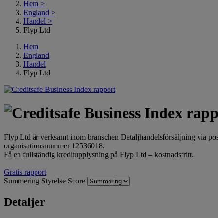
Hem
>
England
>
Handel
>
Flyp Ltd
Hem
England
Handel
Flyp Ltd
Flyp Ltd är verksamt inom branschen Detaljhandelsförsäljning via p
organisationsnummer 12536018.
Få en fullständig kreditupplysning på Flyp Ltd – kostnadsfritt.
Gratis rapport
Summering
Styrelse
Score
Detaljer