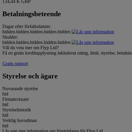
134,44 K GBP
Betalningsbeteende
Dagar efter förfallodatum:
hidden.hidden.hidden.hidden.hidden
Skulder:
hidden.hidden.hidden.hidden.hidden
Vill du veta mer om Flyp Ltd?
Få en gratis kreditupplysning inkluderat rating, limit, styrelse, betal
Gratis rapport
Styrelse och ägare
Nuvarande styrelse
hid
Firmatecknare
hid
Styrelsehistorik
hid
Verklig huvudman
hid
Lås upp mer information om företrädarna för Flyp Ltd.