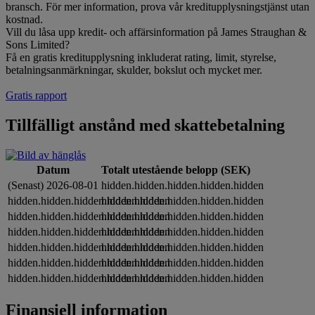
bransch. För mer information, prova vår kreditupplysningstjänst utan
kostnad.
Vill du låsa upp kredit- och affärsinformation på James Straughan &
Sons Limited?
Få en gratis kreditupplysning inkluderat rating, limit, styrelse,
betalningsanmärkningar, skulder, bokslut och mycket mer.
Gratis rapport
Tillfälligt anstånd med skattebetalning
Datum
Totalt utestående belopp (SEK)
(Senast) 2026-08-01
hidden.hidden.hidden.hidden.hidden
hidden.hidden.hidden.hidden.hidden
hidden.hidden.hidden.hidden.hidden
hidden.hidden.hidden.hidden.hidden
hidden.hidden.hidden.hidden.hidden
hidden.hidden.hidden.hidden.hidden
hidden.hidden.hidden.hidden.hidden
hidden.hidden.hidden.hidden.hidden
hidden.hidden.hidden.hidden.hidden
hidden.hidden.hidden.hidden.hidden
hidden.hidden.hidden.hidden.hidden
hidden.hidden.hidden.hidden.hidden
hidden.hidden.hidden.hidden.hidden
Finansiell information