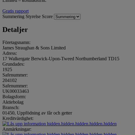
Limited – kostnadsfritt.
Gratis rapport
Summering
Styrelse
Score
Detaljer
Företagsnamn:
James Straughan & Sons Limited
Adress:
17 Walkergate Berwick-Upon-Tweed Northumberland TD15
Grundades:
1925
Safenummer:
204102
Safenummer:
UK00033463
Bolagsform:
Aktiebolag
Bransch:
01450, Uppfödning av får och getter
Kreditvärdighet:
hidden.hidden.hidden.hidden.hidden
Anmärkningar:
hidden.hidden.hidden.hidden.hidden