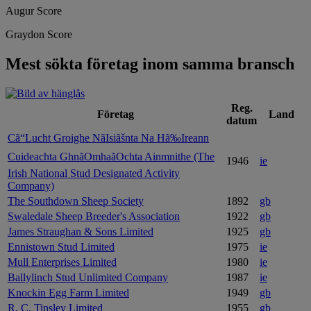
Augur Score
Graydon Score
Mest sökta företag inom samma bransch
Reg.
Företag
Land
datum
Cã“Lucht Groighe NãIsiãšnta Na Hã‰Ireann
Cuideachta GhnãOmhaãOchta Ainmnithe (The
1946
ie
Irish National Stud Designated Activity
Company)
The Southdown Sheep Society
1892
gb
Swaledale Sheep Breeder's Association
1922
gb
James Straughan & Sons Limited
1925
gb
Ennistown Stud Limited
1975
ie
Mull Enterprises Limited
1980
ie
Ballylinch Stud Unlimited Company
1987
ie
Knockin Egg Farm Limited
1949
gb
R. C. Tinsley Limited
1955
gb