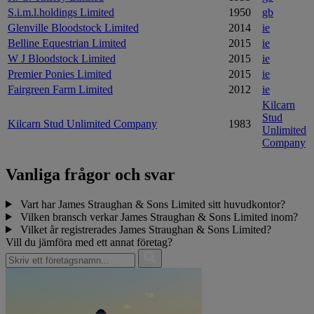
S.i.m.l.holdings Limited
1950
gb
Glenville Bloodstock Limited
2014
ie
Belline Equestrian Limited
2015
ie
W J Bloodstock Limited
2015
ie
Premier Ponies Limited
2015
ie
Fairgreen Farm Limited
2012
ie
Kilcarn
Stud
Kilcarn Stud Unlimited Company
1983
Unlimited
Company
Vanliga frågor och svar
Vart har James Straughan & Sons Limited sitt huvudkontor?
Vilken bransch verkar James Straughan & Sons Limited inom?
Vilket år registrerades James Straughan & Sons Limited?
Vill du jämföra med ett annat företag?