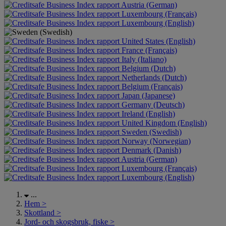
Austria (German)
Luxembourg (Français)
Luxembourg (English)
United States (English)
France (Français)
Italy (Italiano)
Belgium (Dutch)
Netherlands (Dutch)
Belgium (Français)
Japan (Japanese)
Germany (Deutsch)
Ireland (English)
United Kingdom (English)
Sweden (Swedish)
Norway (Norwegian)
Denmark (Danish)
Austria (German)
Luxembourg (Français)
Luxembourg (English)
...
Hem
>
Skottland
>
Jord- och skogsbruk, fiske
>