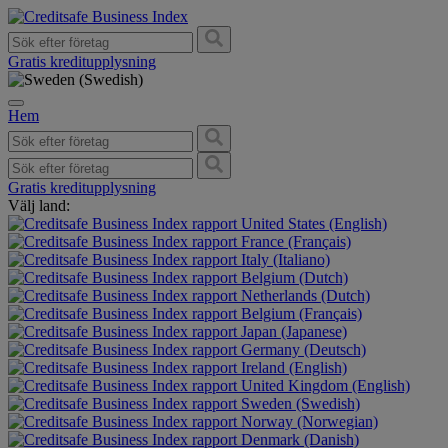
Gratis kreditupplysning
Hem
Gratis kreditupplysning
Välj land:
United States (English)
France (Français)
Italy (Italiano)
Belgium (Dutch)
Netherlands (Dutch)
Belgium (Français)
Japan (Japanese)
Germany (Deutsch)
Ireland (English)
United Kingdom (English)
Sweden (Swedish)
Norway (Norwegian)
Denmark (Danish)