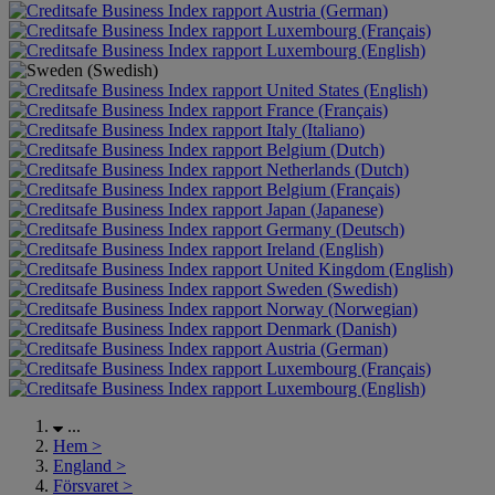
Austria (German)
Luxembourg (Français)
Luxembourg (English)
United States (English)
France (Français)
Italy (Italiano)
Belgium (Dutch)
Netherlands (Dutch)
Belgium (Français)
Japan (Japanese)
Germany (Deutsch)
Ireland (English)
United Kingdom (English)
Sweden (Swedish)
Norway (Norwegian)
Denmark (Danish)
Austria (German)
Luxembourg (Français)
Luxembourg (English)
...
Hem
>
England
>
Försvaret
>