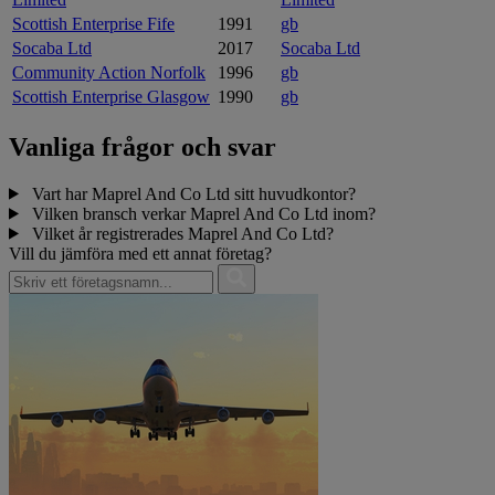
Scottish Enterprise Fife
1991
gb
Socaba Ltd
2017
Socaba Ltd
Community Action Norfolk
1996
gb
Scottish Enterprise Glasgow
1990
gb
Vanliga frågor och svar
Vart har Maprel And Co Ltd sitt huvudkontor?
Vilken bransch verkar Maprel And Co Ltd inom?
Vilket år registrerades Maprel And Co Ltd?
Vill du jämföra med ett annat företag?