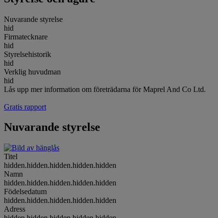
Nuvarande styrelse
hid
Firmatecknare
hid
Styrelsehistorik
hid
Verklig huvudman
hid
Lås upp mer information om företrädarna för Maprel And Co Ltd.
Gratis rapport
Nuvarande styrelse
Titel
hidden.hidden.hidden.hidden.hidden
Namn
hidden.hidden.hidden.hidden.hidden
Födelsedatum
hidden.hidden.hidden.hidden.hidden
Adress
hidden.hidden.hidden.hidden.hidden