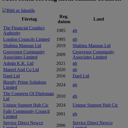
Reg.
Företag
Land
datum
The Financial Conduct
1985
gb
Authority
London Councils Limited
1995
gb
Shabina Mannan Ltd
2019
Shabina Mannan Ltd
Grosvenor Community
Grosvenor Community
2009
Associates Limited
Associates Limited
Admin K.K. Ltd
2021
gb
Maprel And Co Ltd
2020
gb
Dard Ltd
2016
Dard Ltd
Biznify Prime Solutions
2024
gb
Limited
The Congress Of Diplomats
2010
gb
Ltd
Unique Support Hub Cic
2024
Unique Support Hub Cic
Falls Community Council
2001
gb
Limited
Service Direct Newco
Service Direct Newco
2006
Limited
Limited