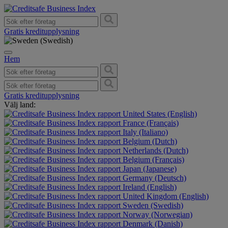
Gratis kreditupplysning
Hem
Gratis kreditupplysning
Välj land:
United States (English)
France (Français)
Italy (Italiano)
Belgium (Dutch)
Netherlands (Dutch)
Belgium (Français)
Japan (Japanese)
Germany (Deutsch)
Ireland (English)
United Kingdom (English)
Sweden (Swedish)
Norway (Norwegian)
Denmark (Danish)