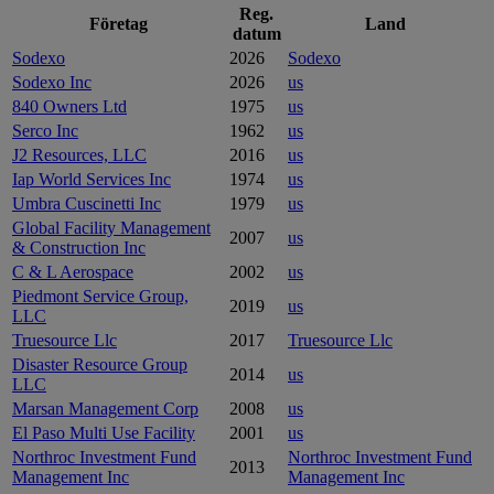
Reg.
Företag
Land
datum
Sodexo
2026
Sodexo
Sodexo Inc
2026
us
840 Owners Ltd
1975
us
Serco Inc
1962
us
J2 Resources, LLC
2016
us
Iap World Services Inc
1974
us
Umbra Cuscinetti Inc
1979
us
Global Facility Management
2007
us
& Construction Inc
C & L Aerospace
2002
us
Piedmont Service Group,
2019
us
LLC
Truesource Llc
2017
Truesource Llc
Disaster Resource Group
2014
us
LLC
Marsan Management Corp
2008
us
El Paso Multi Use Facility
2001
us
Northroc Investment Fund
Northroc Investment Fund
2013
Management Inc
Management Inc