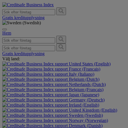
Gratis kreditupplysning
Hem
Gratis kreditupplysning
Välj land:
United States (English)
France (Français)
Italy (Italiano)
Belgium (Dutch)
Netherlands (Dutch)
Belgium (Français)
Japan (Japanese)
Germany (Deutsch)
Ireland (English)
United Kingdom (English)
Sweden (Swedish)
Norway (Norwegian)
Denmark (Danish)