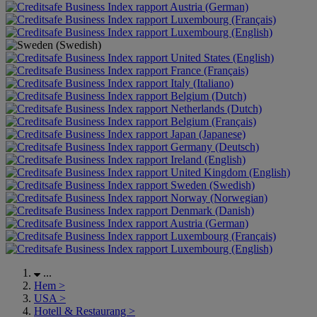
Austria (German)
Luxembourg (Français)
Luxembourg (English)
United States (English)
France (Français)
Italy (Italiano)
Belgium (Dutch)
Netherlands (Dutch)
Belgium (Français)
Japan (Japanese)
Germany (Deutsch)
Ireland (English)
United Kingdom (English)
Sweden (Swedish)
Norway (Norwegian)
Denmark (Danish)
Austria (German)
Luxembourg (Français)
Luxembourg (English)
...
Hem
>
USA
>
Hotell & Restaurang
>