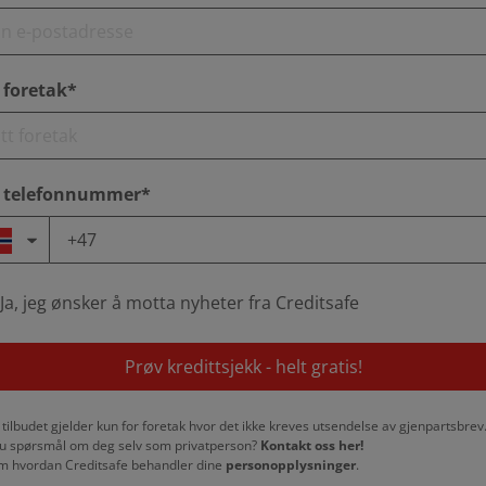
 foretak*
t telefonnummer*
Ja, jeg ønsker å motta nyheter fra Creditsafe
Prøv kredittsjekk - helt gratis!
 tilbudet gjelder kun for foretak hvor det ikke kreves utsendelse av gjenpartsbrev
u spørsmål om deg selv som privatperson?
Kontakt oss her!
m hvordan Creditsafe behandler dine
personopplysninger
.