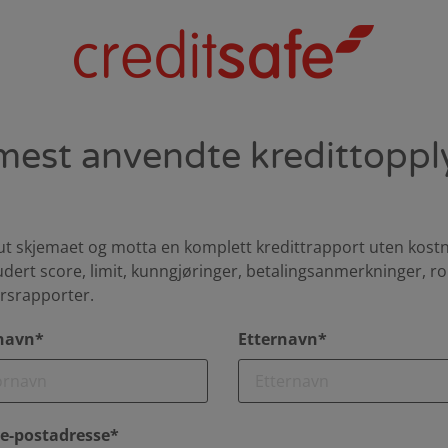
mest anvendte kredittoppl
 ut skjemaet og motta en komplett kredittrapport uten kost
udert score, limit, kunngjøringer, betalingsanmerkninger, ro
rsrapporter.
navn*
Etternavn*
 e-postadresse*