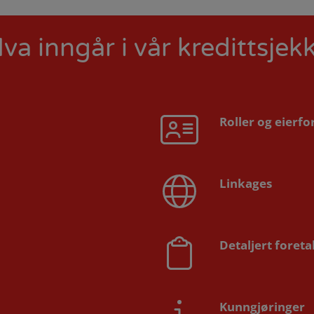
va inngår i vår kredittsjek
Roller og eierfo
Linkages
Detaljert foret
Kunngjøringer