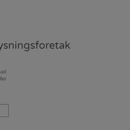
ysningsforetak
nad
ller