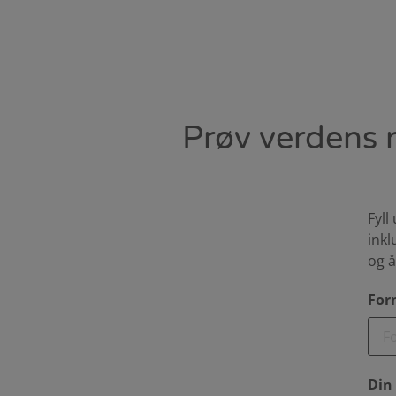
Prøv verdens 
Fyll
inkl
og å
For
Din