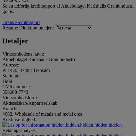
556008-7743.
Se en udførlig kreditrapport af Aktiebolaget Karlshälls Granitindustri
gratis.
Gratis kreditrapport
Resumé
Direktion og ejere
Detaljer
Virksomhedens navn:
Aktiebolaget Karlshälls Granitindustri
Adresse:
Pl 1470, 37494 Trensum
Startdato:
1909
CVR-nummer:
556008-7743
Virksomhedsform:
Aktieselskab/Anpartsselskab
Branche:
4682, Wholesale of metals and metal ores
Kreditværdighed:
hidden.hidden.hidden.hidden.hidden
Betalingsanalyse:
hidden.hidden.hidden.hidden.hidden