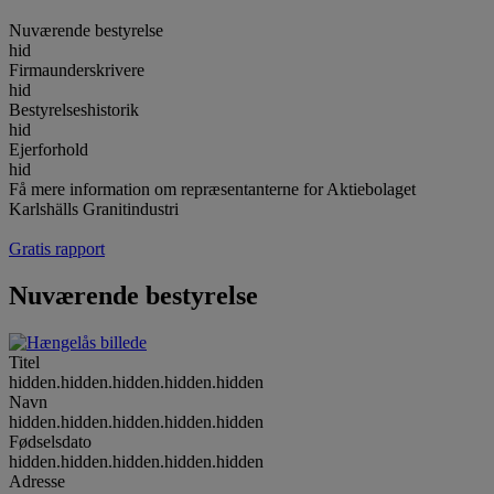
Nuværende bestyrelse
hid
Firmaunderskrivere
hid
Bestyrelseshistorik
hid
Ejerforhold
hid
Få mere information om repræsentanterne for Aktiebolaget
Karlshälls Granitindustri
Gratis rapport
Nuværende bestyrelse
Titel
hidden.hidden.hidden.hidden.hidden
Navn
hidden.hidden.hidden.hidden.hidden
Fødselsdato
hidden.hidden.hidden.hidden.hidden
Adresse