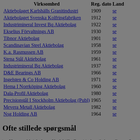
Virksomhed
Reg. dato
Land
Aktiebolaget Karlshälls Granitindustri
1909
se
Aktiebolaget Svenska Kolfringfabriken
1912
se
Industrimineral Invest Bq Aktiebolag
1922
se
Ekselius Förvaltnings AB
1930
se
Tibnor Aktiebolag
1901
se
Scandinavian Steel Aktiebolag
1958
se
K.a. Rasmussen AB
1959
se
Stena Stål Aktiebolag
1961
se
Industrimineral Bq Aktiebolag
1937
se
D&E Bearings AB
1966
se
Ingelsten & Co Holding AB
1971
se
Hema I Norrköping Aktiebolag
1960
se
Dala-Profil Aktiebolag
1980
se
Precisionstål I Stockholm Aktiebolag (Publ)
1965
se
Mevera Metall Aktiebolag
1982
se
Nsg Holding AB
1964
se
Ofte stillede spørgsmål