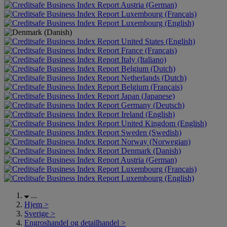
Austria (German)
Luxembourg (Français)
Luxembourg (English)
United States (English)
France (Français)
Italy (Italiano)
Belgium (Dutch)
Netherlands (Dutch)
Belgium (Français)
Japan (Japanese)
Germany (Deutsch)
Ireland (English)
United Kingdom (English)
Sweden (Swedish)
Norway (Norwegian)
Denmark (Danish)
Austria (German)
Luxembourg (Français)
Luxembourg (English)
...
Hjem
>
Sverige
>
Engroshandel og detailhandel
>