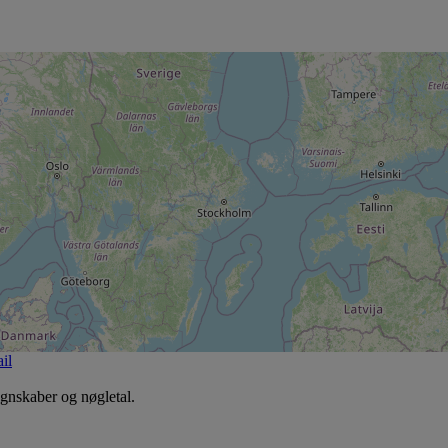
il
egnskaber og nøgletal.