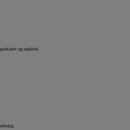
egnskaber og nøgletal.
iebolag