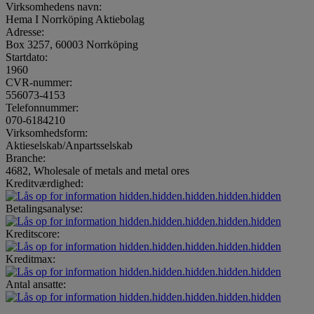
Virksomhedens navn:
Hema I Norrköping Aktiebolag
Adresse:
Box 3257, 60003 Norrköping
Startdato:
1960
CVR-nummer:
556073-4153
Telefonnummer:
070-6184210
Virksomhedsform:
Aktieselskab/Anpartsselskab
Branche:
4682, Wholesale of metals and metal ores
Kreditværdighed:
hidden.hidden.hidden.hidden.hidden
Betalingsanalyse:
hidden.hidden.hidden.hidden.hidden
Kreditscore:
hidden.hidden.hidden.hidden.hidden
Kreditmax:
hidden.hidden.hidden.hidden.hidden
Antal ansatte:
hidden.hidden.hidden.hidden.hidden