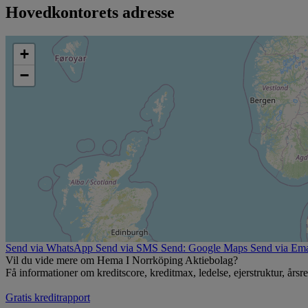
Hovedkontorets adresse
+
−
Send via WhatsApp
Send via SMS
Send: Google Maps
Send via Ema
Vil du vide mere om Hema I Norrköping Aktiebolag?
Få informationer om kreditscore, kreditmax, ledelse, ejerstruktur, årsr
Gratis kreditrapport