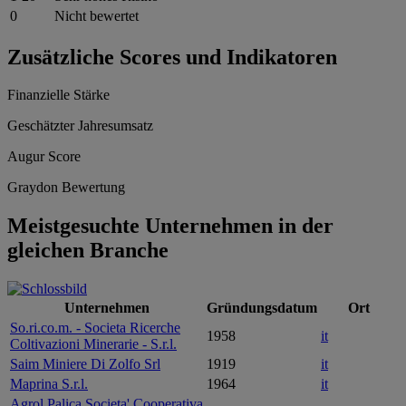
0
Nicht bewertet
Zusätzliche Scores und Indikatoren
Finanzielle Stärke
Geschätzter Jahresumsatz
Augur Score
Graydon Bewertung
Meistgesuchte Unternehmen in der
gleichen Branche
Unternehmen
Gründungsdatum
Ort
So.ri.co.m. - Societa Ricerche
1958
it
Coltivazioni Minerarie - S.r.l.
Saim Miniere Di Zolfo Srl
1919
it
Maprina S.r.l.
1964
it
Agrol Palica Societa' Cooperativa