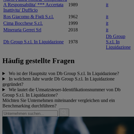
A Responsabilita' *** Accertata
1989
it
Inattivita' Dufficio
Ros Giacomo & Figli S.r.l.
1962
it
Cima Bocchese S.r.l.
1999
it
Mineraria Gerrei Srl
2018
it
Db Group
Db Group S.r.l. In Liquidazione
1978
S.r.l. In
Liquidazione
Häufig gestellte Fragen
Wo ist der Hauptsitz von Db Group S.r.l. In Liquidazione?
In welchem Jahr wurde Db Group S.r.l. In Liquidazione
gegründet?
Wie lautet die Umsatzsteuer-Identifikationsnummer von Db
Group S.r.l. In Liquidazione?
Möchten Sie Unternehmen miteinander vergleichen und ein
Benchmarking durchführen?