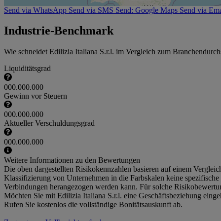
Send via WhatsApp
Send via SMS
Send: Google Maps
Send via Ema
Industrie-Benchmark
Wie schneidet Edilizia Italiana S.r.l. im Vergleich zum Branchendurch
Liquiditätsgrad
000.000.000
Gewinn vor Steuern
000.000.000
Aktueller Verschuldungsgrad
000.000.000
Weitere Informationen zu den Bewertungen
Die oben dargestellten Risikokennzahlen basieren auf einem Vergleich 
Klassifizierung von Unternehmen in die Farbskalen keine spezifische e
Verbindungen herangezogen werden kann. Für solche Risikobewertungen
Möchten Sie mit Edilizia Italiana S.r.l. eine Geschäftsbeziehung eing
Rufen Sie kostenlos die vollständige Bonitätsauskunft ab.