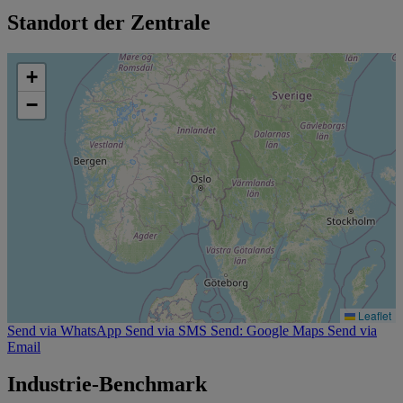
Standort der Zentrale
+
−
Leaflet
Send via WhatsApp
Send via SMS
Send: Google Maps
Send via
Email
Industrie-Benchmark