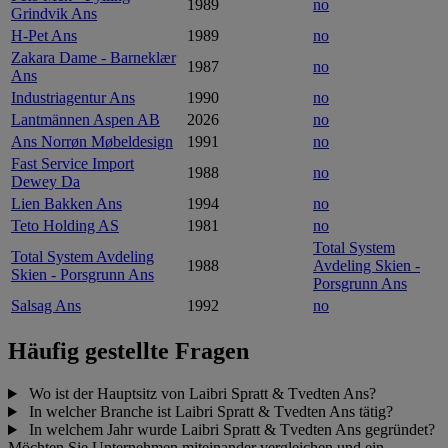
1989
no
Grindvik Ans
H-Pet Ans
1989
no
Zakara Dame - Barneklær
1987
no
Ans
Industriagentur Ans
1990
no
Lantmännen Aspen AB
2026
no
Ans Norrøn Møbeldesign
1991
no
Fast Service Import
1988
no
Dewey Da
Lien Bakken Ans
1994
no
Teto Holding AS
1981
no
Total System
Total System Avdeling
1988
Avdeling Skien -
Skien - Porsgrunn Ans
Porsgrunn Ans
Salsag Ans
1992
no
Häufig gestellte Fragen
Wo ist der Hauptsitz von Laibri Spratt & Tvedten Ans?
In welcher Branche ist Laibri Spratt & Tvedten Ans tätig?
In welchem Jahr wurde Laibri Spratt & Tvedten Ans gegründet?
Möchten Sie Unternehmen miteinander vergleichen und ein