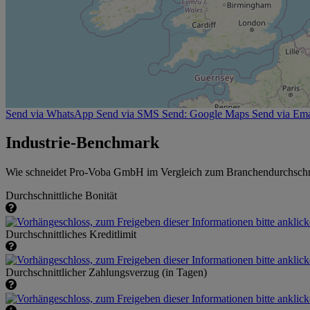
Send via WhatsApp
Send via SMS
Send: Google Maps
Send via Ema
Industrie-Benchmark
Wie schneidet Pro-Voba GmbH im Vergleich zum Branchendurchschn
Durchschnittliche Bonität
Durchschnittliches Kreditlimit
Durchschnittlicher Zahlungsverzug (in Tagen)