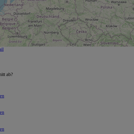
il
itt ab?