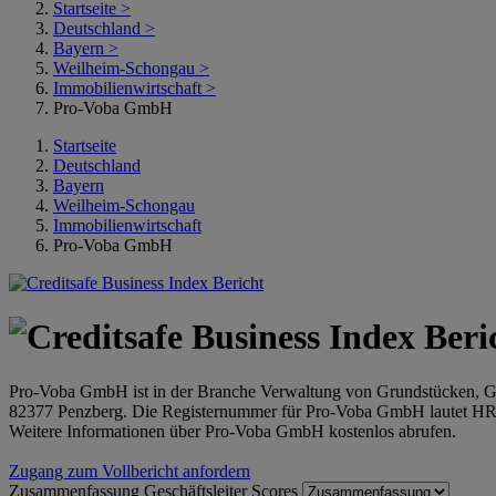
Startseite
>
Deutschland
>
Bayern
>
Weilheim-Schongau
>
Immobilienwirtschaft
>
Pro-Voba GmbH
Startseite
Deutschland
Bayern
Weilheim-Schongau
Immobilienwirtschaft
Pro-Voba GmbH
Pro-Voba GmbH ist in der Branche Verwaltung von Grundstücken, Geb
82377 Penzberg. Die Registernummer für Pro-Voba GmbH lautet 
Weitere Informationen über Pro-Voba GmbH kostenlos abrufen.
Zugang zum Vollbericht anfordern
Zusammenfassung
Geschäftsleiter
Scores