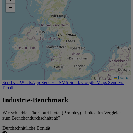
−
Leaflet
Send via WhatsApp
Send via SMS
Send: Google Maps
Send via
Email
Industrie-Benchmark
Wie schneidet The Court Hotel (Bromley) Limited im Vergleich
zum Branchendurchschnitt ab?
Durchschnittliche Bonität