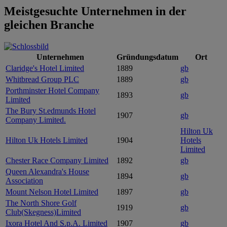
Meistgesuchte Unternehmen in der
gleichen Branche
Unternehmen
Gründungsdatum
Ort
Claridge's Hotel Limited
1889
gb
Whitbread Group PLC
1889
gb
Porthminster Hotel Company
1893
gb
Limited
The Bury St.edmunds Hotel
1907
gb
Company Limited.
Hilton Uk
Hilton Uk Hotels Limited
1904
Hotels
Limited
Chester Race Company Limited
1892
gb
Queen Alexandra's House
1894
gb
Association
Mount Nelson Hotel Limited
1897
gb
The North Shore Golf
1919
gb
Club(Skegness)Limited
Ixora Hotel And S.p.A. Limited
1907
gb