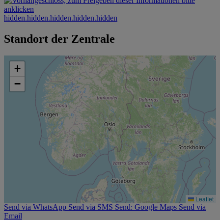
hidden.hidden.hidden.hidden.hidden
Standort der Zentrale
+
−
Leaflet
Send via WhatsApp
Send via SMS
Send: Google Maps
Send via
Email