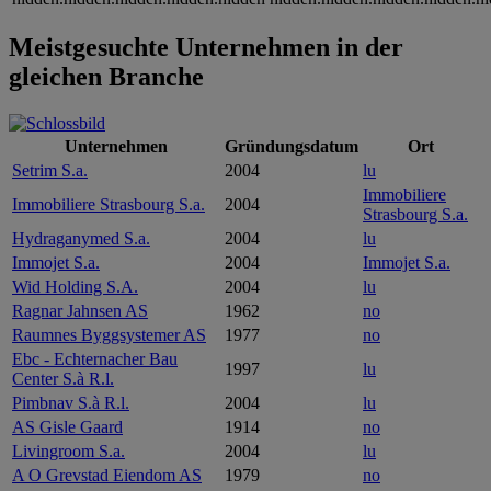
Meistgesuchte Unternehmen in der
gleichen Branche
Unternehmen
Gründungsdatum
Ort
Setrim S.a.
2004
lu
Immobiliere
Immobiliere Strasbourg S.a.
2004
Strasbourg S.a.
Hydraganymed S.a.
2004
lu
Immojet S.a.
2004
Immojet S.a.
Wid Holding S.A.
2004
lu
Ragnar Jahnsen AS
1962
no
Raumnes Byggsystemer AS
1977
no
Ebc - Echternacher Bau
1997
lu
Center S.à R.l.
Pimbnav S.à R.l.
2004
lu
AS Gisle Gaard
1914
no
Livingroom S.a.
2004
lu
A O Grevstad Eiendom AS
1979
no