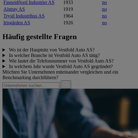
Finneidfjord Industrier AS
1933
no
Alstray AS
1919
no
Trysil Industrihus AS
1964
no
Irisgården AS
1926
no
Häufig gestellte Fragen
Wo ist der Hauptsitz von Vestfold Auto AS?
In welcher Branche ist Vestfold Auto AS tätig?
Wie lautet die Telefonnummer von Vestfold Auto AS?
In welchem Jahr wurde Vestfold Auto AS gegründet?
Möchten Sie Unternehmen miteinander vergleichen und ein
Benchmarking durchführen?