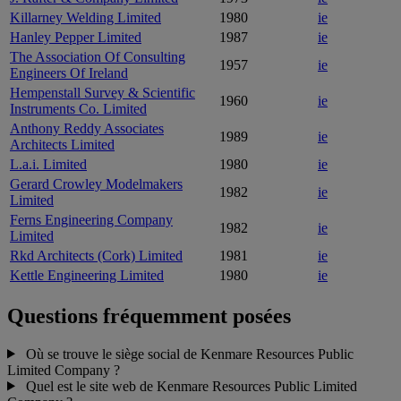
Killarney Welding Limited
1980
ie
Hanley Pepper Limited
1987
ie
The Association Of Consulting
1957
ie
Engineers Of Ireland
Hempenstall Survey & Scientific
1960
ie
Instruments Co. Limited
Anthony Reddy Associates
1989
ie
Architects Limited
L.a.i. Limited
1980
ie
Gerard Crowley Modelmakers
1982
ie
Limited
Ferns Engineering Company
1982
ie
Limited
Rkd Architects (Cork) Limited
1981
ie
Kettle Engineering Limited
1980
ie
Questions fréquemment posées
Où se trouve le siège social de Kenmare Resources Public
Limited Company ?
Quel est le site web de Kenmare Resources Public Limited