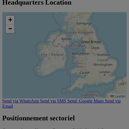
Headquarters Location
+
−
Leaflet
Send via WhatsApp
Send via SMS
Send: Google Maps
Send via
Email
Positionnement sectoriel