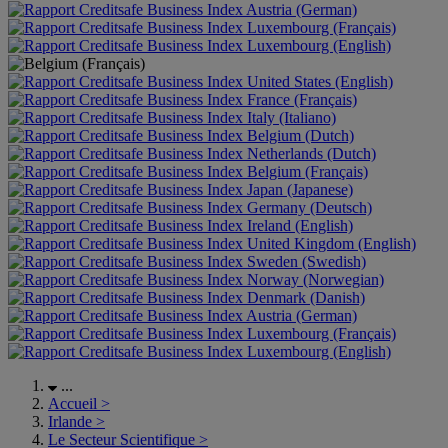
Austria (German)
Luxembourg (Français)
Luxembourg (English)
United States (English)
France (Français)
Italy (Italiano)
Belgium (Dutch)
Netherlands (Dutch)
Belgium (Français)
Japan (Japanese)
Germany (Deutsch)
Ireland (English)
United Kingdom (English)
Sweden (Swedish)
Norway (Norwegian)
Denmark (Danish)
Austria (German)
Luxembourg (Français)
Luxembourg (English)
...
Accueil
>
Irlande
>
Le Secteur Scientifique
>