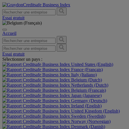
Essai gratuit
Accueil
Essai gratuit
Sélectionner un pays :
United States (English)
France (Français)
Italy (Italiano)
Belgium (Dutch)
Netherlands (Dutch)
Belgium (Français)
Japan (Japanese)
Germany (Deutsch)
Ireland (English)
United Kingdom (English)
Sweden (Swedish)
Norway (Norwegian)
Denmark (Danish)