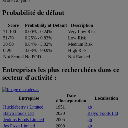
Score Graydon
Probabilité de défaut
Score
Probability of Default
Description
71-100
0.00% - 0.24%
Very Low Risk
51-70
0.25% - 0.83%
Low Risk
30-50
0.84% - 3.02%
Medium Risk
0-29
3.03% - 99.9%
High Risk
Not Scored
No POD
Not Ranked
Entreprises les plus recherchées dans ce
secteur d'activité :
Date
Entreprise
Localisation
d'incorporation
Huckleberry's Limited
1951
gb
Balyo Foods Ltd
2020
Balyo Foods Ltd
Jenkins Foods Limited
2005
gb
Jgs Pizza Limited
2008
gb