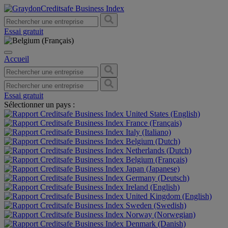
Essai gratuit
Accueil
Essai gratuit
Sélectionner un pays :
United States (English)
France (Français)
Italy (Italiano)
Belgium (Dutch)
Netherlands (Dutch)
Belgium (Français)
Japan (Japanese)
Germany (Deutsch)
Ireland (English)
United Kingdom (English)
Sweden (Swedish)
Norway (Norwegian)
Denmark (Danish)