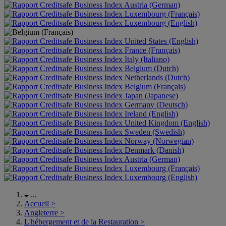
Austria (German)
Luxembourg (Français)
Luxembourg (English)
United States (English)
France (Français)
Italy (Italiano)
Belgium (Dutch)
Netherlands (Dutch)
Belgium (Français)
Japan (Japanese)
Germany (Deutsch)
Ireland (English)
United Kingdom (English)
Sweden (Swedish)
Norway (Norwegian)
Denmark (Danish)
Austria (German)
Luxembourg (Français)
Luxembourg (English)
...
Accueil
>
Angleterre
>
L'hébergement et de la Restauration
>