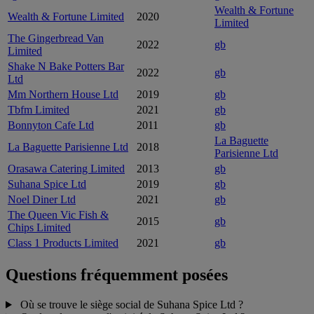
Wealth & Fortune
Wealth & Fortune Limited
2020
Limited
The Gingerbread Van
2022
gb
Limited
Shake N Bake Potters Bar
2022
gb
Ltd
Mm Northern House Ltd
2019
gb
Tbfm Limited
2021
gb
Bonnyton Cafe Ltd
2011
gb
La Baguette
La Baguette Parisienne Ltd
2018
Parisienne Ltd
Orasawa Catering Limited
2013
gb
Suhana Spice Ltd
2019
gb
Noel Diner Ltd
2021
gb
The Queen Vic Fish &
2015
gb
Chips Limited
Class 1 Products Limited
2021
gb
Questions fréquemment posées
Où se trouve le siège social de Suhana Spice Ltd ?