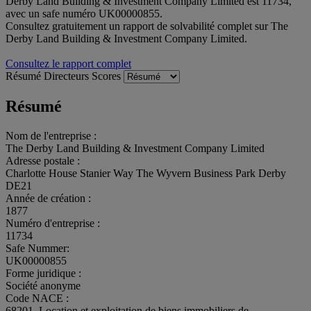
Derby Land Building & Investment Company Limited est 11734,
avec un safe numéro UK00000855.
Consultez gratuitement un rapport de solvabilité complet sur The
Derby Land Building & Investment Company Limited.
Consultez le rapport complet
Résumé
Directeurs
Scores
Résumé
Nom de l'entreprise :
The Derby Land Building & Investment Company Limited
Adresse postale :
Charlotte House Stanier Way The Wyvern Business Park Derby
DE21
Année de création :
1877
Numéro d'entreprise :
11734
Safe Nummer:
UK00000855
Forme juridique :
Société anonyme
Code NACE :
68201, Location et exploitation de biens immobiliers de