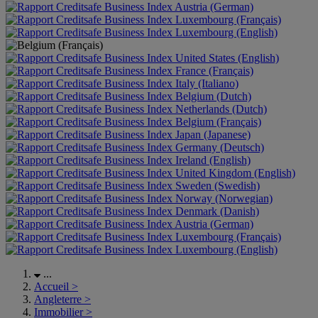
Austria (German)
Luxembourg (Français)
Luxembourg (English)
United States (English)
France (Français)
Italy (Italiano)
Belgium (Dutch)
Netherlands (Dutch)
Belgium (Français)
Japan (Japanese)
Germany (Deutsch)
Ireland (English)
United Kingdom (English)
Sweden (Swedish)
Norway (Norwegian)
Denmark (Danish)
Austria (German)
Luxembourg (Français)
Luxembourg (English)
...
Accueil
>
Angleterre
>
Immobilier
>