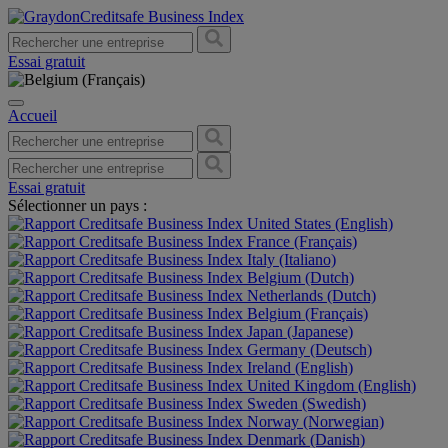
Essai gratuit
Accueil
Essai gratuit
Sélectionner un pays :
United States (English)
France (Français)
Italy (Italiano)
Belgium (Dutch)
Netherlands (Dutch)
Belgium (Français)
Japan (Japanese)
Germany (Deutsch)
Ireland (English)
United Kingdom (English)
Sweden (Swedish)
Norway (Norwegian)
Denmark (Danish)