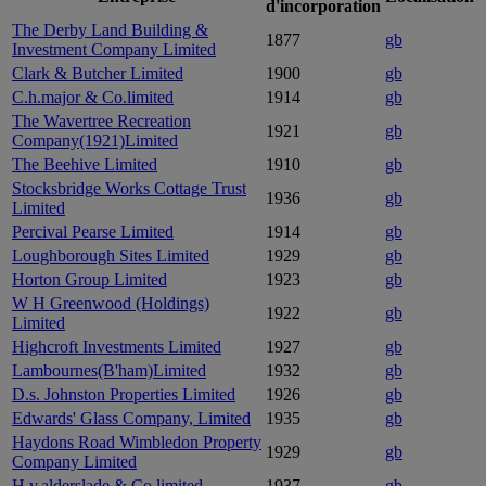
d'incorporation
The Derby Land Building &
1877
gb
Investment Company Limited
Clark & Butcher Limited
1900
gb
C.h.major & Co.limited
1914
gb
The Wavertree Recreation
1921
gb
Company(1921)Limited
The Beehive Limited
1910
gb
Stocksbridge Works Cottage Trust
1936
gb
Limited
Percival Pearse Limited
1914
gb
Loughborough Sites Limited
1929
gb
Horton Group Limited
1923
gb
W H Greenwood (Holdings)
1922
gb
Limited
Highcroft Investments Limited
1927
gb
Lambournes(B'ham)Limited
1932
gb
D.s. Johnston Properties Limited
1926
gb
Edwards' Glass Company, Limited
1935
gb
Haydons Road Wimbledon Property
1929
gb
Company Limited
H.v.alderslade & Co.limited
1937
gb