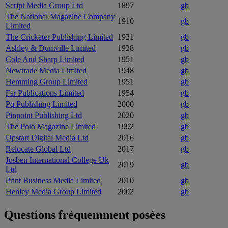
Script Media Group Ltd
1897
gb
The National Magazine Company
1910
gb
Limited
The Cricketer Publishing Limited
1921
gb
Ashley & Dumville Limited
1928
gb
Cole And Sharp Limited
1951
gb
Newtrade Media Limited
1948
gb
Hemming Group Limited
1951
gb
Fsr Publications Limited
1954
gb
Pq Publishing Limited
2000
gb
Pinpoint Publishing Ltd
2020
gb
The Polo Magazine Limited
1992
gb
Upstart Digital Media Ltd
2016
gb
Relocate Global Ltd
2017
gb
Josben International College Uk
2019
gb
Ltd
Print Business Media Limited
2010
gb
Henley Media Group Limited
2002
gb
Questions fréquemment posées