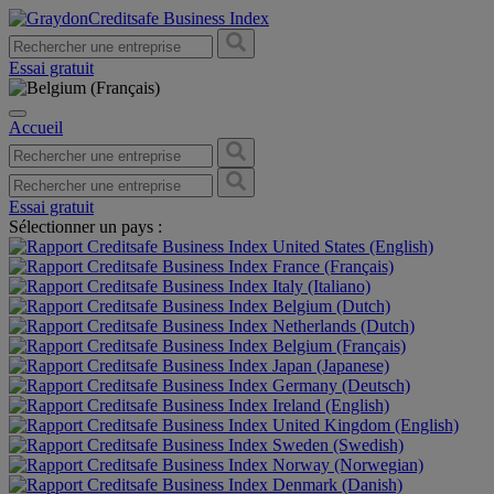
Essai gratuit
Accueil
Essai gratuit
Sélectionner un pays :
United States (English)
France (Français)
Italy (Italiano)
Belgium (Dutch)
Netherlands (Dutch)
Belgium (Français)
Japan (Japanese)
Germany (Deutsch)
Ireland (English)
United Kingdom (English)
Sweden (Swedish)
Norway (Norwegian)
Denmark (Danish)