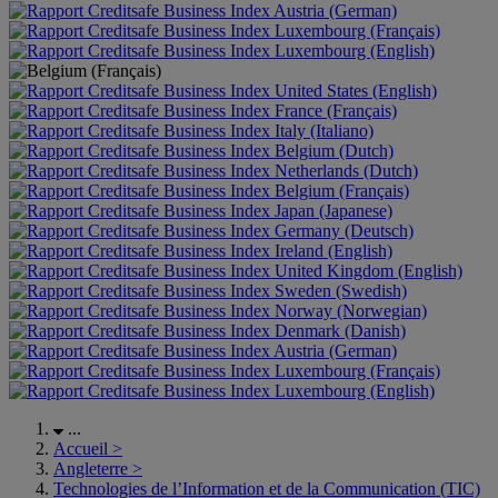
Austria (German)
Luxembourg (Français)
Luxembourg (English)
United States (English)
France (Français)
Italy (Italiano)
Belgium (Dutch)
Netherlands (Dutch)
Belgium (Français)
Japan (Japanese)
Germany (Deutsch)
Ireland (English)
United Kingdom (English)
Sweden (Swedish)
Norway (Norwegian)
Denmark (Danish)
Austria (German)
Luxembourg (Français)
Luxembourg (English)
...
Accueil
>
Angleterre
>
Technologies de l’Information et de la Communication (TIC)