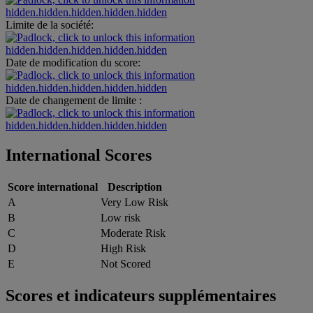
hidden.hidden.hidden.hidden.hidden
Limite de la société:
hidden.hidden.hidden.hidden.hidden
Date de modification du score:
hidden.hidden.hidden.hidden.hidden
Date de changement de limite :
hidden.hidden.hidden.hidden.hidden
International Scores
Score international
Description
A
Very Low Risk
B
Low risk
C
Moderate Risk
D
High Risk
E
Not Scored
Scores et indicateurs supplémentaires