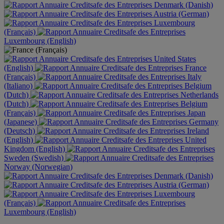
Denmark (Danish)
Austria (German)
Luxembourg
(Français)
Luxembourg (English)
United States
(English)
France
(Français)
Italy
(Italiano)
Belgium
(Dutch)
Netherlands
(Dutch)
Belgium
(Français)
Japan
(Japanese)
Germany
(Deutsch)
Ireland
(English)
United
Kingdom (English)
Sweden (Swedish)
Norway (Norwegian)
Denmark (Danish)
Austria (German)
Luxembourg
(Français)
Luxembourg (English)