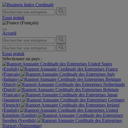
Essai gratuit
Accueil
Essai gratuit
Sélectionner un pays :
United States
(English)
France
(Français)
Italy
(Italiano)
Belgium
(Dutch)
Netherlands
(Dutch)
Belgium
(Français)
Japan
(Japanese)
Germany
(Deutsch)
Ireland
(English)
United
Kingdom (English)
Sweden (Swedish)
Norway (Norwegian)