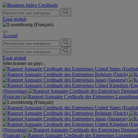
Essai gratuit
Accueil
Essai gratuit
Sélectionner un pays :
United States (Englis
Belgium (Dutch)
Japan (Japanese)
United Kingdom (Eng
(Norwegian)
Denmark
(Français)
Luxembourg
United States (Englis
Belgium (Dutch)
Japan (Japanese)
United Kingdom (Eng
(Norwegian)
Denmark
(Français)
Luxembourg