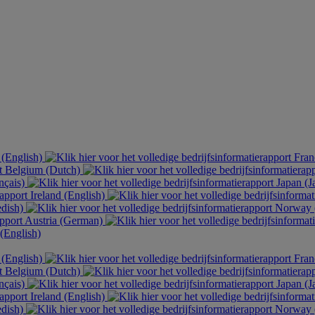
 (English)
Fran
Belgium (Dutch)
nçais)
Japan (J
Ireland (English)
dish)
Norway 
Austria (German)
English)
 (English)
Fran
Belgium (Dutch)
nçais)
Japan (J
Ireland (English)
dish)
Norway 