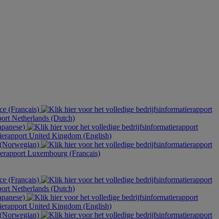
ce (Français)
Netherlands (Dutch)
apanese)
United Kingdom (English)
(Norwegian)
Luxembourg (Français)
ce (Français)
Netherlands (Dutch)
apanese)
United Kingdom (English)
(Norwegian)