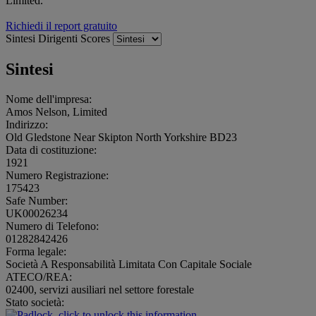
Limited.
Richiedi il report gratuito
Sintesi
Dirigenti
Scores
Sintesi
Nome dell'impresa:
Amos Nelson, Limited
Indirizzo:
Old Gledstone Near Skipton North Yorkshire BD23
Data di costituzione:
1921
Numero Registrazione:
175423
Safe Number:
UK00026234
Numero di Telefono:
01282842426
Forma legale:
Società A Responsabilità Limitata Con Capitale Sociale
ATECO/REA:
02400, servizi ausiliari nel settore forestale
Stato società: