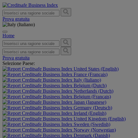
Prova gratuita
Home
Prova gratuita
Selezione Paese:
United States (English)
France (Français)
Italy (Italiano)
Belgium (Dutch)
Netherlands (Dutch)
Belgium (Français)
Japan (Japanese)
Germany (Deutsch)
Ireland (English)
United Kingdom (English)
Sweden (Swedish)
Norway (Norwegian)
Denmark (Danish)