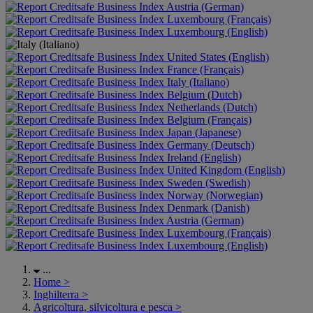
Austria (German)
Luxembourg (Français)
Luxembourg (English)
United States (English)
France (Français)
Italy (Italiano)
Belgium (Dutch)
Netherlands (Dutch)
Belgium (Français)
Japan (Japanese)
Germany (Deutsch)
Ireland (English)
United Kingdom (English)
Sweden (Swedish)
Norway (Norwegian)
Denmark (Danish)
Austria (German)
Luxembourg (Français)
Luxembourg (English)
...
Home
>
Inghilterra
>
Agricoltura, silvicoltura e pesca
>