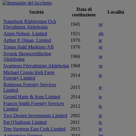
Data di
Società
Località
costituzione
Naturbruk Rådgivning Och
1945
se
Förvaltning Aktiebolag
Amos Nelson, Limited
1921
gb
Arthur P. Dinan, Limited
1970
ie
Tomas Hald Maskiner AB
1976
se
Svensk Skogscertifiering
1966
se
Aktiebolag
Svartnora Förvaltnings Aktiebolag
1968
se
Michael Cronin Irish Farm
2014
ie
Forestry Limited
Robinson Forestry Services
2015
ie
Limited
Gerard Harte & Sons Limited
2014
ie
Francis Smith Forestry Services
2012
ie
Limited
Two Design Investments Limited
2002
ie
Pat O'halloran Limited
2011
ie
Tree Surgeon East Cork Limited
2015
ie
Agriservice Vanesse
2010
be