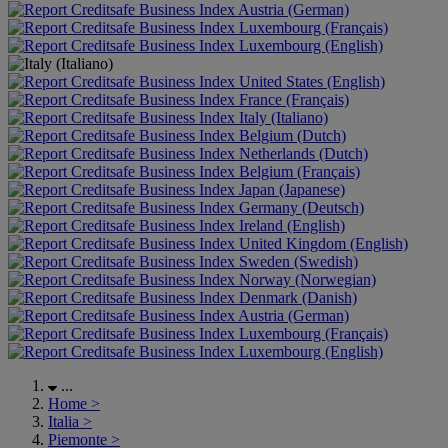
Austria (German)
Luxembourg (Français)
Luxembourg (English)
United States (English)
France (Français)
Italy (Italiano)
Belgium (Dutch)
Netherlands (Dutch)
Belgium (Français)
Japan (Japanese)
Germany (Deutsch)
Ireland (English)
United Kingdom (English)
Sweden (Swedish)
Norway (Norwegian)
Denmark (Danish)
Austria (German)
Luxembourg (Français)
Luxembourg (English)
...
Home
>
Italia
>
Piemonte
>