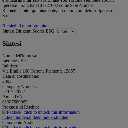
è situata all'indirizzo Via Emilia 168 Tortona Piemonte 15057.
Iperesse - S.r.l. ha IT01727002 come Safe Number
Richiedi subito, gratuitamente, un report completo su Iperesse -
S.r.l..
Richiedi il report gratuito
Sintesi
Dirigenti
Scores
ESG
Sintesi
Nome dell'impresa:
Iperesse - S.r.l.
Indirizzo:
Via Emilia 168 Tortona Piemonte 15057
Data di costituzione:
2003
Company Number:
IT01727002
Partita IVA
01987580063
Prognosi di Rischio:
hidden.hidden.hidden.hidden.hidden
Commento Audit: