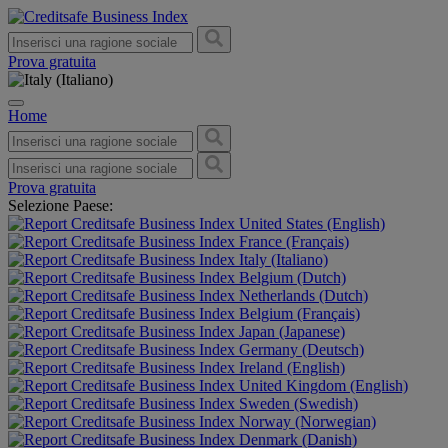
Prova gratuita
Home
Prova gratuita
Selezione Paese:
United States (English)
France (Français)
Italy (Italiano)
Belgium (Dutch)
Netherlands (Dutch)
Belgium (Français)
Japan (Japanese)
Germany (Deutsch)
Ireland (English)
United Kingdom (English)
Sweden (Swedish)
Norway (Norwegian)
Denmark (Danish)