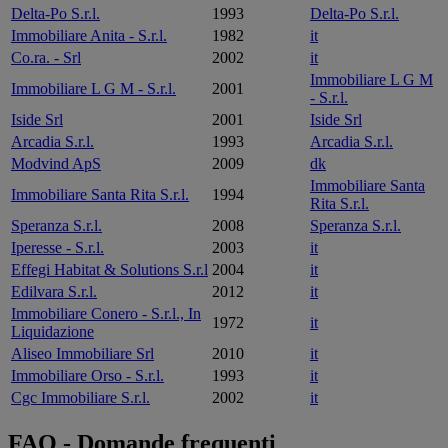
Delta-Po S.r.l.
1993
Delta-Po S.r.l.
Immobiliare Anita - S.r.l.
1982
it
Co.ra. - Srl
2002
it
Immobiliare L G M
Immobiliare L G M - S.r.l.
2001
- S.r.l.
Iside Srl
2001
Iside Srl
Arcadia S.r.l.
1993
Arcadia S.r.l.
Modvind ApS
2009
dk
Immobiliare Santa
Immobiliare Santa Rita S.r.l.
1994
Rita S.r.l.
Speranza S.r.l.
2008
Speranza S.r.l.
Iperesse - S.r.l.
2003
it
Effegi Habitat & Solutions S.r.l
2004
it
Edilvara S.r.l.
2012
it
Immobiliare Conero - S.r.l., In
1972
it
Liquidazione
Aliseo Immobiliare Srl
2010
it
Immobiliare Orso - S.r.l.
1993
it
Cgc Immobiliare S.r.l.
2002
it
FAQ - Domande frequenti