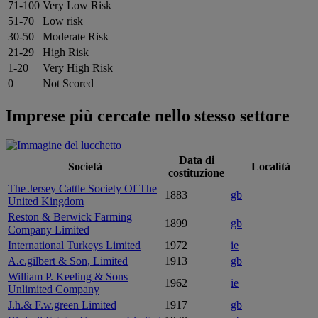
71-100
Very Low Risk
51-70
Low risk
30-50
Moderate Risk
21-29
High Risk
1-20
Very High Risk
0
Not Scored
Imprese più cercate nello stesso settore
Data di
Società
Località
costituzione
The Jersey Cattle Society Of The
1883
gb
United Kingdom
Reston & Berwick Farming
1899
gb
Company Limited
International Turkeys Limited
1972
ie
A.c.gilbert & Son, Limited
1913
gb
William P. Keeling & Sons
1962
ie
Unlimited Company
J.h.& F.w.green Limited
1917
gb