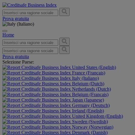
Prova gratuita
Home
Prova gratuita
Selezione Paese:
United States (English)
France (Français)
Italy (Italiano)
Belgium (Dutch)
Netherlands (Dutch)
Belgium (Français)
Japan (Japanese)
Germany (Deutsch)
Ireland (English)
United Kingdom (English)
Sweden (Swedish)
Norway (Norwegian)
Denmark (Danish)