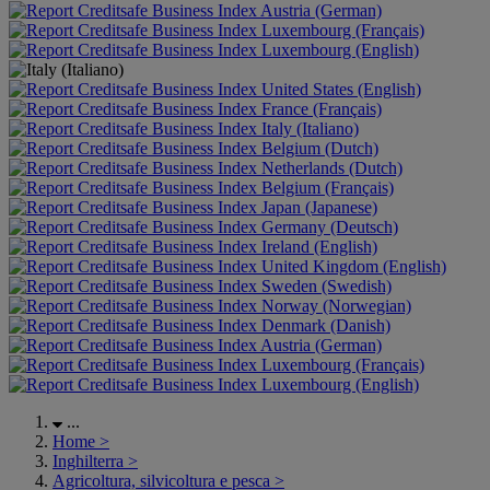
Austria (German)
Luxembourg (Français)
Luxembourg (English)
United States (English)
France (Français)
Italy (Italiano)
Belgium (Dutch)
Netherlands (Dutch)
Belgium (Français)
Japan (Japanese)
Germany (Deutsch)
Ireland (English)
United Kingdom (English)
Sweden (Swedish)
Norway (Norwegian)
Denmark (Danish)
Austria (German)
Luxembourg (Français)
Luxembourg (English)
...
Home
>
Inghilterra
>
Agricoltura, silvicoltura e pesca
>