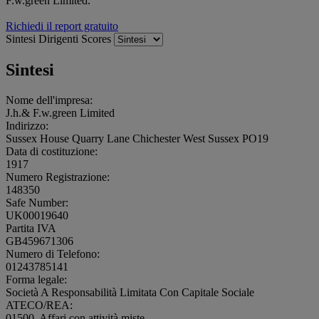
F.w.green Limited.
Richiedi il report gratuito
Sintesi
Dirigenti
Scores
Sintesi
Nome dell'impresa:
J.h.& F.w.green Limited
Indirizzo:
Sussex House Quarry Lane Chichester West Sussex PO19
Data di costituzione:
1917
Numero Registrazione:
148350
Safe Number:
UK00019640
Partita IVA
GB459671306
Numero di Telefono:
01243785141
Forma legale:
Società A Responsabilità Limitata Con Capitale Sociale
ATECO/REA:
01500, Affari con attività miste