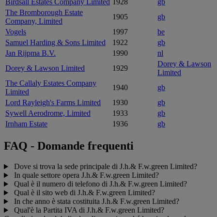
Birdsall Estates Company Limited
1928
gb
The Bromborough Estate
1905
gb
Company, Limited
Vogels
1997
be
Samuel Harding & Sons Limited
1922
gb
Jan Rijpma B.V.
1990
nl
Dorey & Lawson
Dorey & Lawson Limited
1929
Limited
The Callaly Estates Company
1940
gb
Limited
Lord Rayleigh's Farms Limited
1930
gb
Sywell Aerodrome, Limited
1933
gb
Irnham Estate
1936
gb
FAQ - Domande frequenti
Dove si trova la sede principale di J.h.& F.w.green Limited?
In quale settore opera J.h.& F.w.green Limited?
Qual è il numero di telefono di J.h.& F.w.green Limited?
Qual è il sito web di J.h.& F.w.green Limited?
In che anno è stata costituita J.h.& F.w.green Limited?
Qual'è la Partita IVA di J.h.& F.w.green Limited?