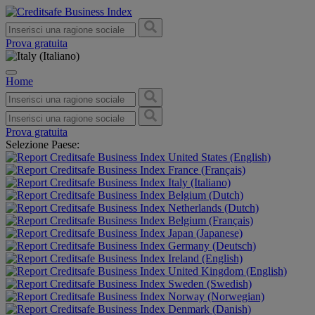
Prova gratuita
Home
Prova gratuita
Selezione Paese:
United States (English)
France (Français)
Italy (Italiano)
Belgium (Dutch)
Netherlands (Dutch)
Belgium (Français)
Japan (Japanese)
Germany (Deutsch)
Ireland (English)
United Kingdom (English)
Sweden (Swedish)
Norway (Norwegian)
Denmark (Danish)