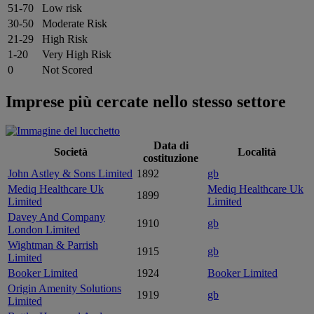
51-70
Low risk
30-50
Moderate Risk
21-29
High Risk
1-20
Very High Risk
0
Not Scored
Imprese più cercate nello stesso settore
Data di
Società
Località
costituzione
John Astley & Sons Limited
1892
gb
Mediq Healthcare Uk
Mediq Healthcare Uk
1899
Limited
Limited
Davey And Company
1910
gb
London Limited
Wightman & Parrish
1915
gb
Limited
Booker Limited
1924
Booker Limited
Origin Amenity Solutions
1919
gb
Limited