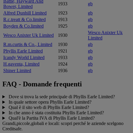
Battle, Hayward And
1933
gb
Bower, Limited
Alfred Dunhill Limited
1923
gb
R.c.treatt & Co.limited
1913
gb
Boyden & Co.limited
1925
gb
Wesco Anixter Uk
Wesco Anixter Uk Limited
1930
Limited
R.m.curtis & Co., Limited
1930
gb
Phyllis Earle Limited
1921
gb
Icandy World Limited
1933
gb
H.gaventa, Limited
1924
gb
Shiner Limited
1936
gb
FAQ - Domande frequenti
Dove si trova la sede principale di Phyllis Earle Limited?
In quale settore opera Phyllis Earle Limited?
Qual è il sito web di Phyllis Earle Limited?
In che anno è stata costituita Phyllis Earle Limited?
Qual'è la Partita IVA di Phyllis Earle Limited?
Grandi,piccole,globali e locali: scopri perché le aziende scelgono
Creditsafe.