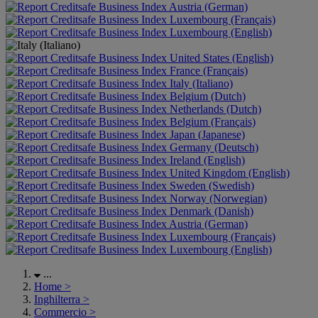
Austria (German)
Luxembourg (Français)
Luxembourg (English)
United States (English)
France (Français)
Italy (Italiano)
Belgium (Dutch)
Netherlands (Dutch)
Belgium (Français)
Japan (Japanese)
Germany (Deutsch)
Ireland (English)
United Kingdom (English)
Sweden (Swedish)
Norway (Norwegian)
Denmark (Danish)
Austria (German)
Luxembourg (Français)
Luxembourg (English)
...
Home
>
Inghilterra
>
Commercio
>