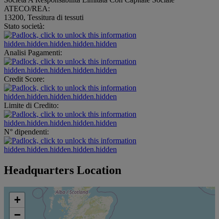
ATECO/REA:
13200, Tessitura di tessuti
Stato società:
hidden.hidden.hidden.hidden.hidden
Analisi Pagamenti:
hidden.hidden.hidden.hidden.hidden
Credit Score:
hidden.hidden.hidden.hidden.hidden
Limite di Credito:
hidden.hidden.hidden.hidden.hidden
N° dipendenti:
hidden.hidden.hidden.hidden.hidden
Headquarters Location
+
−