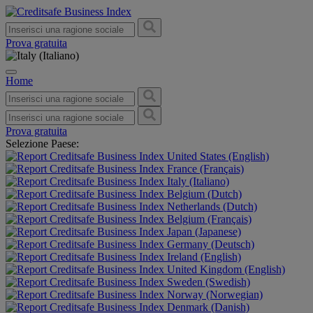
Prova gratuita
Home
Prova gratuita
Selezione Paese:
United States (English)
France (Français)
Italy (Italiano)
Belgium (Dutch)
Netherlands (Dutch)
Belgium (Français)
Japan (Japanese)
Germany (Deutsch)
Ireland (English)
United Kingdom (English)
Sweden (Swedish)
Norway (Norwegian)
Denmark (Danish)