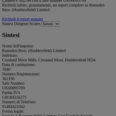
Limited è 362196 con il safe number UK00095709
Richiedi subito, gratuitamente, un report completo su Ramsden
Bros. (Huddersfield) Limited.
Richiedi il report gratuito
Sintesi
Dirigenti
Scores
Sintesi
Nome dell'impresa:
Ramsden Bros. (Huddersfield) Limited
Indirizzo:
Crosland Moor Mills, Crosland Moor, Huddersfield HD4
Data di costituzione:
1940
Numero Registrazione:
362196
Safe Number:
UK00095709
Partita IVA
GB184116275
Numero di Telefono:
01484421042
Forma legale:
Società A Responsabilità Limitata Con Capitale Sociale