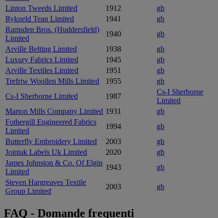
Linton Tweeds Limited
1912
gb
Rykneld Tean Limited
1941
gb
Ramsden Bros. (Huddersfield)
1940
gb
Limited
Arville Belting Limited
1938
gb
Luxury Fabrics Limited
1945
gb
Arville Textiles Limited
1951
gb
Trefriw Woollen Mills Limited
1955
gb
Cs-I Sherborne
Cs-I Sherborne Limited
1987
Limited
Marton Mills Company Limited
1931
gb
Fothergill Engineered Fabrics
1994
gb
Limited
Butterfly Embroidery Limited
2003
gb
Jointak Labels Uk Limited
2020
gb
James Johnston & Co. Of Elgin
1943
gb
Limited
Steven Hargreaves Textile
2003
gb
Group Limited
FAQ - Domande frequenti