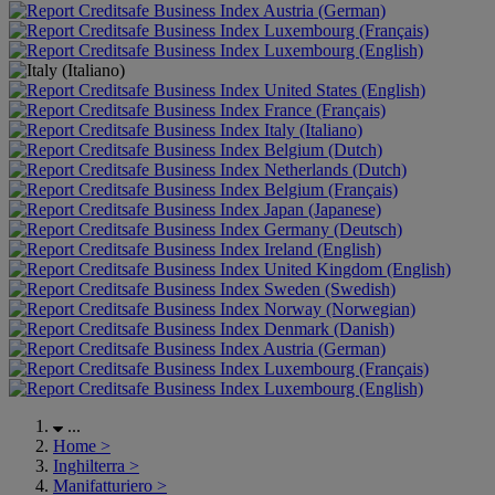
Austria (German)
Luxembourg (Français)
Luxembourg (English)
United States (English)
France (Français)
Italy (Italiano)
Belgium (Dutch)
Netherlands (Dutch)
Belgium (Français)
Japan (Japanese)
Germany (Deutsch)
Ireland (English)
United Kingdom (English)
Sweden (Swedish)
Norway (Norwegian)
Denmark (Danish)
Austria (German)
Luxembourg (Français)
Luxembourg (English)
...
Home
>
Inghilterra
>
Manifatturiero
>