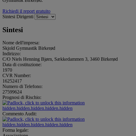
Gymnastik Birkerød.
Richiedi il report gratuito
Sintesi
Dirigenti
Sintesi
Nome dell'impresa:
Skjold Gymnastik Birkerød
Indirizzo:
C/O Niels Henning Bjørn, Sækkedammen 3, 3460 Birkerød
Data di costituzione:
1970
CVR Number:
16252417
Numero di Telefono:
27599624
Prognosi di Rischio:
hidden.hidden.hidden.hidden.hidden
Commento Audit:
hidden.hidden.hidden.hidden.hidden
Forma legale:
Associazione