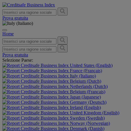
Prova gratuita
Home
Prova gratuita
Selezione Paese:
United States (English)
France (Français)
Italy (Italiano)
Belgium (Dutch)
Netherlands (Dutch)
Belgium (Français)
Japan (Japanese)
Germany (Deutsch)
Ireland (English)
United Kingdom (English)
Sweden (Swedish)
Norway (Norwegian)
Denmark (Danish)