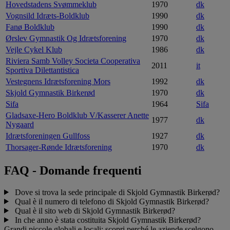
Hovedstadens Svømmeklub
1970
dk
Vognsild Idræts-Boldklub
1990
dk
Fanø Boldklub
1990
dk
Ørslev Gymnastik Og Idrætsforening
1970
dk
Vejle Cykel Klub
1986
dk
Riviera Samb Volley Societa Cooperativa
2011
it
Sportiva Dilettantistica
Vestegnens Idrætsforening Mors
1992
dk
Skjold Gymnastik Birkerød
1970
dk
Sifa
1964
Sifa
Gladsaxe-Hero Boldklub V/Kasserer Anette
1977
dk
Nygaard
Idrætsforeningen Gullfoss
1927
dk
Thorsager-Rønde Idrætsforening
1970
dk
FAQ - Domande frequenti
Dove si trova la sede principale di Skjold Gymnastik Birkerød?
Qual è il numero di telefono di Skjold Gymnastik Birkerød?
Qual è il sito web di Skjold Gymnastik Birkerød?
In che anno è stata costituita Skjold Gymnastik Birkerød?
Grandi,piccole,globali e locali: scopri perché le aziende scelgono