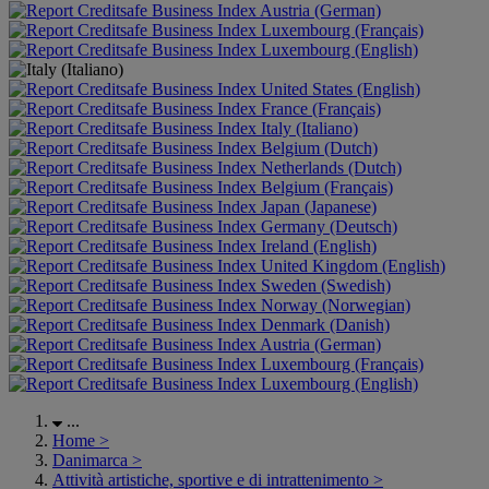
Austria (German)
Luxembourg (Français)
Luxembourg (English)
United States (English)
France (Français)
Italy (Italiano)
Belgium (Dutch)
Netherlands (Dutch)
Belgium (Français)
Japan (Japanese)
Germany (Deutsch)
Ireland (English)
United Kingdom (English)
Sweden (Swedish)
Norway (Norwegian)
Denmark (Danish)
Austria (German)
Luxembourg (Français)
Luxembourg (English)
...
Home
>
Danimarca
>
Attività artistiche, sportive e di intrattenimento
>