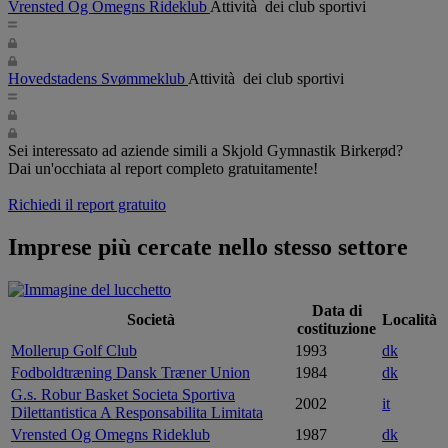
Vrensted Og Omegns Rideklub
Attività dei club sportivi
Hovedstadens Svømmeklub
Attività dei club sportivi
Sei interessato ad aziende simili a Skjold Gymnastik Birkerød?
Dai un'occhiata al report completo gratuitamente!
Richiedi il report gratuito
Imprese più cercate nello stesso settore
Data di
Società
Località
costituzione
Mollerup Golf Club
1993
dk
Fodboldtræning Dansk Træner Union
1984
dk
G.s. Robur Basket Societa Sportiva
2002
it
Dilettantistica A Responsabilita Limitata
Vrensted Og Omegns Rideklub
1987
dk