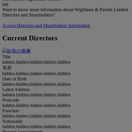
hid
Want to know more information about Wightman & Parrish Limited
Directors and Shareholders?
Access Directors and Shareholders Information
Current Directors
Title
hidden.hidden.hidden.hidden.hidden
名前
hidden.hidden.hidden.hidden.hidden
Date of Birth
hidden.hidden.hidden.hidden.hidden
Latest Address
hidden.hidden.hidden.hidden.hidden
Postcode
hidden.hidden.hidden.hidden.hidden
Function
hidden.hidden.hidden.hidden.hidden
Nationality
hidden.hidden.hidden.hidden.hidden
Present Appointments