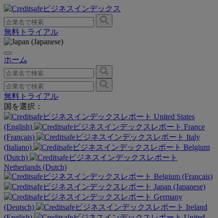
無料トライアル
ホーム
無料トライアル
国を選択：
United States
(English)
France
(Français)
Italy
(Italiano)
Belgium
(Dutch)
Netherlands (Dutch)
Belgium (Français)
Japan (Japanese)
Germany
(Deutsch)
Ireland
(English)
United