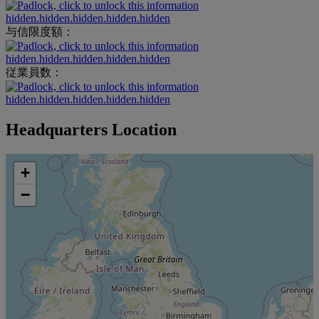
hidden.hidden.hidden.hidden.hidden
与信限度額：
hidden.hidden.hidden.hidden.hidden
従業員数：
hidden.hidden.hidden.hidden.hidden
Headquarters Location
+
−