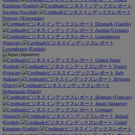
Kingdom (English)
Sweden (Swedish)
Norway (Norwegian)
Denmark (Danish)
Austria (German)
Luxembourg
(Français)
Luxembourg (English)
United States
(English)
France
(Français)
Italy
(Italiano)
Belgium
(Dutch)
Netherlands (Dutch)
Belgium (Français)
Japan (Japanese)
Germany
(Deutsch)
Ireland
(English)
United
Kingdom (English)