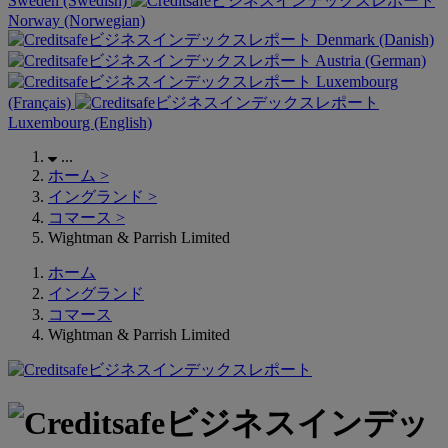
Sweden (Swedish)
Norway (Norwegian)
Denmark (Danish)
Austria (German)
Luxembourg
(Français)
Luxembourg (English)
...
ホーム
>
イングランド
>
コマース
>
Wightman & Parrish Limited
ホーム
イングランド
コマース
Wightman & Parrish Limited