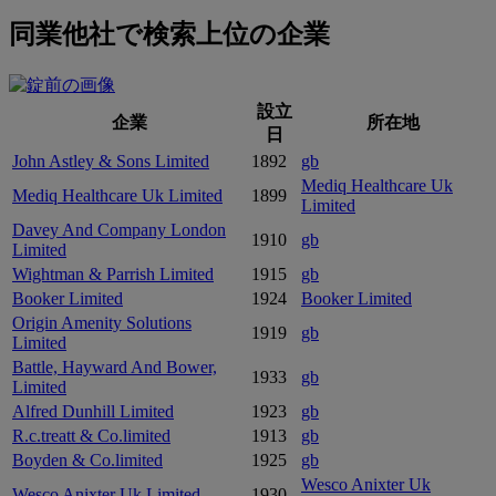
同業他社で検索上位の企業
設立
企業
所在地
日
John Astley & Sons Limited
1892
gb
Mediq Healthcare Uk
Mediq Healthcare Uk Limited
1899
Limited
Davey And Company London
1910
gb
Limited
Wightman & Parrish Limited
1915
gb
Booker Limited
1924
Booker Limited
Origin Amenity Solutions
1919
gb
Limited
Battle, Hayward And Bower,
1933
gb
Limited
Alfred Dunhill Limited
1923
gb
R.c.treatt & Co.limited
1913
gb
Boyden & Co.limited
1925
gb
Wesco Anixter Uk
Wesco Anixter Uk Limited
1930