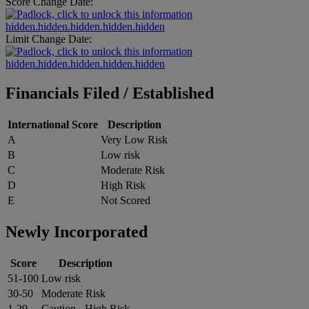
Score Change Date:
hidden.hidden.hidden.hidden.hidden
Limit Change Date:
hidden.hidden.hidden.hidden.hidden
Financials Filed / Established
International Score
Description
A
Very Low Risk
B
Low risk
C
Moderate Risk
D
High Risk
E
Not Scored
Newly Incorporated
Score
Description
51-100
Low risk
30-50
Moderate Risk
1-29
Caution - High Risk