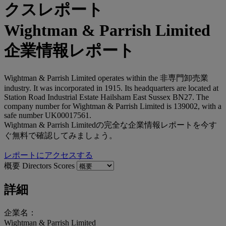
Wightman & Parrish Limited
企業情報レポート
Wightman & Parrish Limited operates within the 非専門卸売業
industry. It was incorporated in 1915. Its headquarters are located at
Station Road Industrial Estate Hailsham East Sussex BN27. The
company number for Wightman & Parrish Limited is 139002, with a
safe number UK00017561.
Wightman & Parrish Limitedの完全な企業情報レポートを今す
ぐ無料で確認してみましょう。
レポートにアクセスする
概要
Directors
Scores
詳細
企業名：
Wightman & Parrish Limited