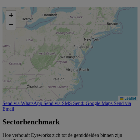
+
−
Leaflet
Send via WhatsApp
Send via SMS
Send: Google Maps
Send via
Email
Sectorbenchmark
Hoe verhoudt Eyeworks zich tot de gemiddelden binnen zijn