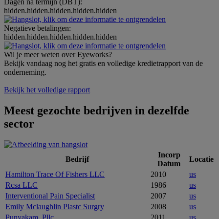
Dagen na termijn (DBT):
hidden.hidden.hidden.hidden.hidden
Negatieve betalingen:
hidden.hidden.hidden.hidden.hidden
Wil je meer weten over Eyeworks?
Bekijk vandaag nog het gratis en volledige kredietrapport van de
onderneming.
Bekijk het volledige rapport
Meest gezochte bedrijven in dezelfde
sector
Incorp
Bedrijf
Locatie
Datum
Hamilton Trace Of Fishers LLC
2010
us
Rcsa LLC
1986
us
Interventional Pain Specialist
2007
us
Emily Mclaughlin Plastc Surgry
2008
us
Punyakam, Pllc
2011
us