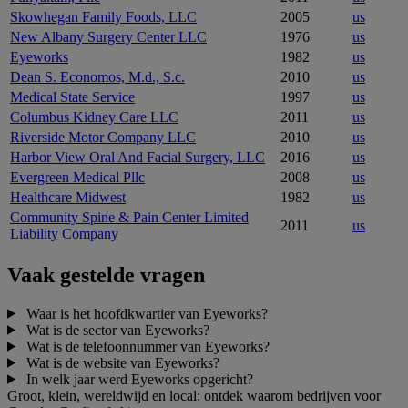
Skowhegan Family Foods, LLC
2005
us
New Albany Surgery Center LLC
1976
us
Eyeworks
1982
us
Dean S. Economos, M.d., S.c.
2010
us
Medical State Service
1997
us
Columbus Kidney Care LLC
2011
us
Riverside Motor Company LLC
2010
us
Harbor View Oral And Facial Surgery, LLC
2016
us
Evergreen Medical Pllc
2008
us
Healthcare Midwest
1982
us
Community Spine & Pain Center Limited
2011
us
Liability Company
Vaak gestelde vragen
Waar is het hoofdkwartier van Eyeworks?
Wat is de sector van Eyeworks?
Wat is de telefoonnummer van Eyeworks?
Wat is de website van Eyeworks?
In welk jaar werd Eyeworks opgericht?
Groot, klein, wereldwijd en local: ontdek waarom bedrijven voor