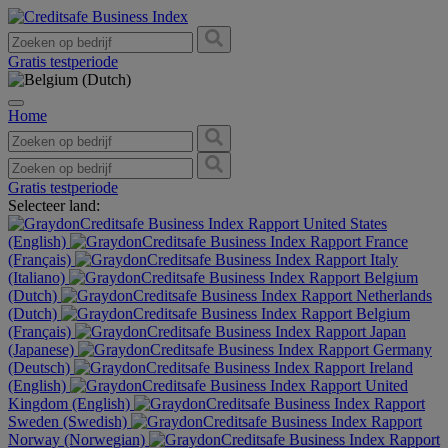
Gratis testperiode
Home
Gratis testperiode
Selecteer land:
United States
(English)
France
(Français)
Italy
(Italiano)
Belgium
(Dutch)
Netherlands
(Dutch)
Belgium
(Français)
Japan
(Japanese)
Germany
(Deutsch)
Ireland
(English)
United
Kingdom (English)
Sweden (Swedish)
Norway (Norwegian)