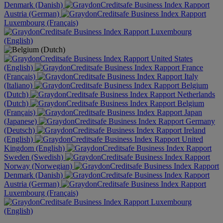
Denmark (Danish)
Austria (German)
Luxembourg (Français)
Luxembourg
(English)
United States
(English)
France
(Français)
Italy
(Italiano)
Belgium
(Dutch)
Netherlands
(Dutch)
Belgium
(Français)
Japan
(Japanese)
Germany
(Deutsch)
Ireland
(English)
United
Kingdom (English)
Sweden (Swedish)
Norway (Norwegian)
Denmark (Danish)
Austria (German)
Luxembourg (Français)
Luxembourg
(English)