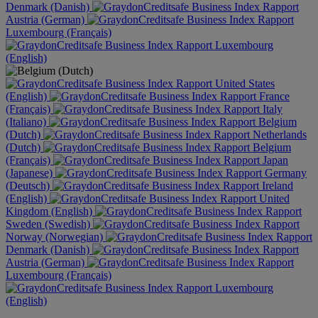
Denmark (Danish)
Austria (German)
Luxembourg (Français)
Luxembourg
(English)
United States
(English)
France
(Français)
Italy
(Italiano)
Belgium
(Dutch)
Netherlands
(Dutch)
Belgium
(Français)
Japan
(Japanese)
Germany
(Deutsch)
Ireland
(English)
United
Kingdom (English)
Sweden (Swedish)
Norway (Norwegian)
Denmark (Danish)
Austria (German)
Luxembourg (Français)
Luxembourg
(English)