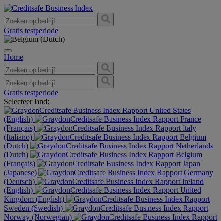
Gratis testperiode
Home
Gratis testperiode
Selecteer land:
United States
(English)
France
(Français)
Italy
(Italiano)
Belgium
(Dutch)
Netherlands
(Dutch)
Belgium
(Français)
Japan
(Japanese)
Germany
(Deutsch)
Ireland
(English)
United
Kingdom (English)
Sweden (Swedish)
Norway (Norwegian)