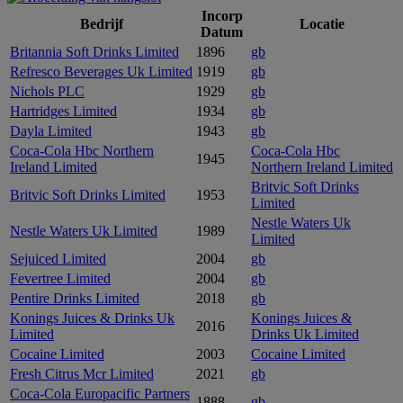
Incorp
Bedrijf
Locatie
Datum
Britannia Soft Drinks Limited
1896
gb
Refresco Beverages Uk Limited
1919
gb
Nichols PLC
1929
gb
Hartridges Limited
1934
gb
Dayla Limited
1943
gb
Coca-Cola Hbc Northern
Coca-Cola Hbc
1945
Ireland Limited
Northern Ireland Limited
Britvic Soft Drinks
Britvic Soft Drinks Limited
1953
Limited
Nestle Waters Uk
Nestle Waters Uk Limited
1989
Limited
Sejuiced Limited
2004
gb
Fevertree Limited
2004
gb
Pentire Drinks Limited
2018
gb
Konings Juices & Drinks Uk
Konings Juices &
2016
Limited
Drinks Uk Limited
Cocaine Limited
2003
Cocaine Limited
Fresh Citrus Mcr Limited
2021
gb
Coca-Cola Europacific Partners
1888
gb