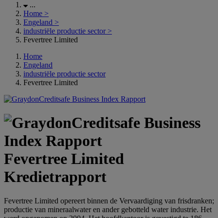
...
Home
>
Engeland
>
industriële productie sector
>
Fevertree Limited
Home
Engeland
industriële productie sector
Fevertree Limited
Fevertree Limited
Kredietrapport
Fevertree Limited opereert binnen de Vervaardiging van frisdranken;
productie van mineraalwater en ander gebotteld water industrie. Het