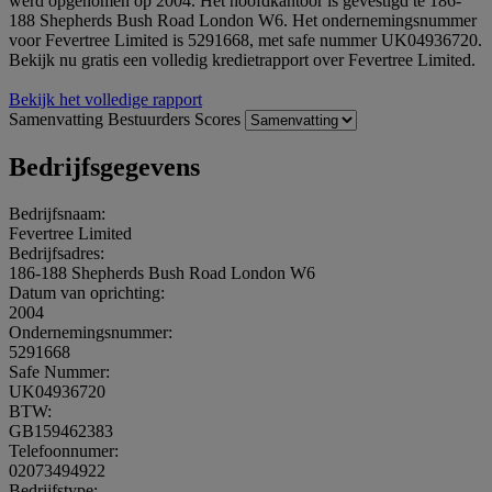
werd opgenomen op 2004. Het hoofdkantoor is gevestigd te 186-
188 Shepherds Bush Road London W6. Het ondernemingsnummer
voor Fevertree Limited is 5291668, met safe nummer UK04936720.
Bekijk nu gratis een volledig kredietrapport over Fevertree Limited.
Bekijk het volledige rapport
Samenvatting
Bestuurders
Scores
Bedrijfsgegevens
Bedrijfsnaam:
Fevertree Limited
Bedrijfsadres:
186-188 Shepherds Bush Road London W6
Datum van oprichting:
2004
Ondernemingsnummer:
5291668
Safe Nummer:
UK04936720
BTW:
GB159462383
Telefoonnumer:
02073494922
Bedrijfstype: