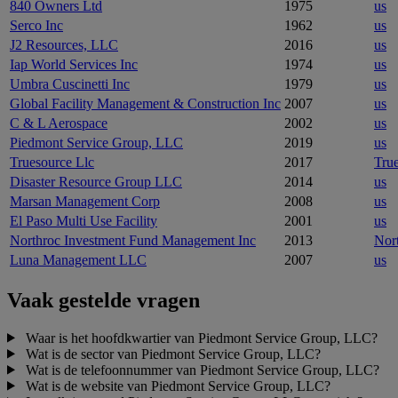
840 Owners Ltd
1975
us
Serco Inc
1962
us
J2 Resources, LLC
2016
us
Iap World Services Inc
1974
us
Umbra Cuscinetti Inc
1979
us
Global Facility Management & Construction Inc
2007
us
C & L Aerospace
2002
us
Piedmont Service Group, LLC
2019
us
Truesource Llc
2017
Tru
Disaster Resource Group LLC
2014
us
Marsan Management Corp
2008
us
El Paso Multi Use Facility
2001
us
Northroc Investment Fund Management Inc
2013
Nor
Luna Management LLC
2007
us
Vaak gestelde vragen
Waar is het hoofdkwartier van Piedmont Service Group, LLC?
Wat is de sector van Piedmont Service Group, LLC?
Wat is de telefoonnummer van Piedmont Service Group, LLC?
Wat is de website van Piedmont Service Group, LLC?