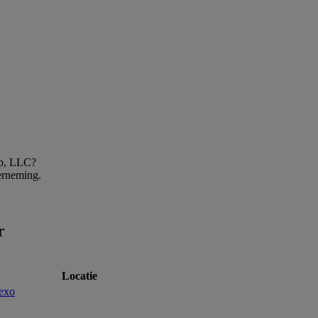
up, LLC?
erneming.
r
Locatie
exo