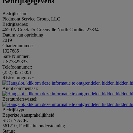
Bedrijfsgegevens
Bedrijfsnaam:
Piedmont Service Group, LLC
Bedrijfsadres:
4650 N Creek Dr Greenville North Carolina 27834
Datum van oprichting:
2019
Charternummer:
1927685
Safe Nummer:
US77825333
Telefoonnumer:
(252) 355-5051
Risico prognose:
hidden.hidden.h
Audit commentaar:
hidden.hidden.h
Bestuurderswissel:
hidden.hidden.h
Bedrijfstype:
Beperkte Aansprakelijkheid
SIC / NACE:
561210, Facilitaire ondersteuning
Status: