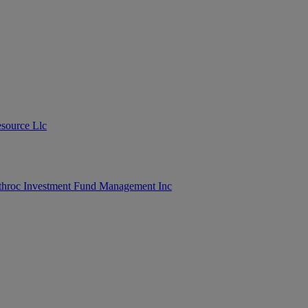
esource Llc
throc Investment Fund Management Inc