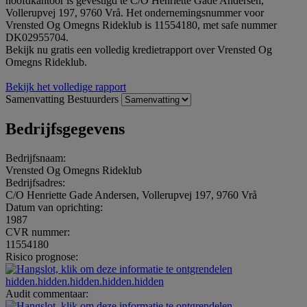
hoofdkantoor is gevestigd te C/O Henriette Gade Andersen,
Vollerupvej 197, 9760 Vrå. Het ondernemingsnummer voor
Vrensted Og Omegns Rideklub is 11554180, met safe nummer
DK02955704.
Bekijk nu gratis een volledig kredietrapport over Vrensted Og
Omegns Rideklub.
Bekijk het volledige rapport
Samenvatting
Bestuurders
Bedrijfsgegevens
Bedrijfsnaam:
Vrensted Og Omegns Rideklub
Bedrijfsadres:
C/O Henriette Gade Andersen, Vollerupvej 197, 9760 Vrå
Datum van oprichting:
1987
CVR nummer:
11554180
Risico prognose:
hidden.hidden.hidden.hidden.hidden
Audit commentaar: