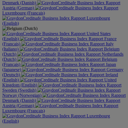
Denmark (Danish)
Austria (German)
Luxembourg (Français)
Luxembourg
(English)
United States
(English)
France
(Français)
Italy
(Italiano)
Belgium
(Dutch)
Netherlands
(Dutch)
Belgium
(Français)
Japan
(Japanese)
Germany
(Deutsch)
Ireland
(English)
United
Kingdom (English)
Sweden (Swedish)
Norway (Norwegian)
Denmark (Danish)
Austria (German)
Luxembourg (Français)
Luxembourg
(English)