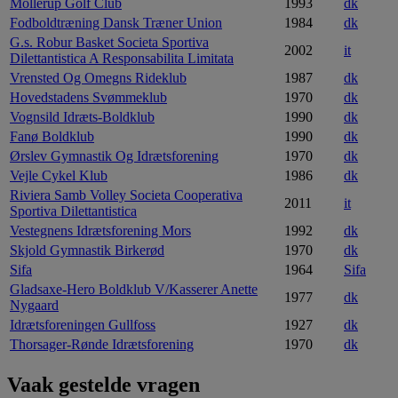
Mollerup Golf Club
1993
dk
Fodboldtræning Dansk Træner Union
1984
dk
G.s. Robur Basket Societa Sportiva
2002
it
Dilettantistica A Responsabilita Limitata
Vrensted Og Omegns Rideklub
1987
dk
Hovedstadens Svømmeklub
1970
dk
Vognsild Idræts-Boldklub
1990
dk
Fanø Boldklub
1990
dk
Ørslev Gymnastik Og Idrætsforening
1970
dk
Vejle Cykel Klub
1986
dk
Riviera Samb Volley Societa Cooperativa
2011
it
Sportiva Dilettantistica
Vestegnens Idrætsforening Mors
1992
dk
Skjold Gymnastik Birkerød
1970
dk
Sifa
1964
Sifa
Gladsaxe-Hero Boldklub V/Kasserer Anette
1977
dk
Nygaard
Idrætsforeningen Gullfoss
1927
dk
Thorsager-Rønde Idrætsforening
1970
dk
Vaak gestelde vragen