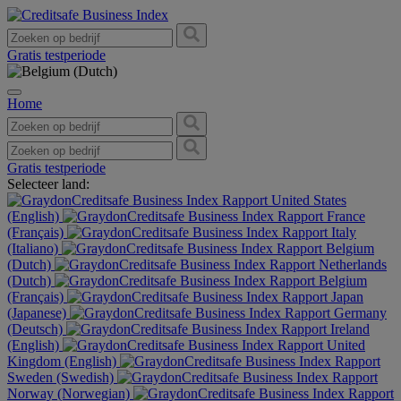
Gratis testperiode
Home
Gratis testperiode
Selecteer land:
United States
(English)
France
(Français)
Italy
(Italiano)
Belgium
(Dutch)
Netherlands
(Dutch)
Belgium
(Français)
Japan
(Japanese)
Germany
(Deutsch)
Ireland
(English)
United
Kingdom (English)
Sweden (Swedish)
Norway (Norwegian)