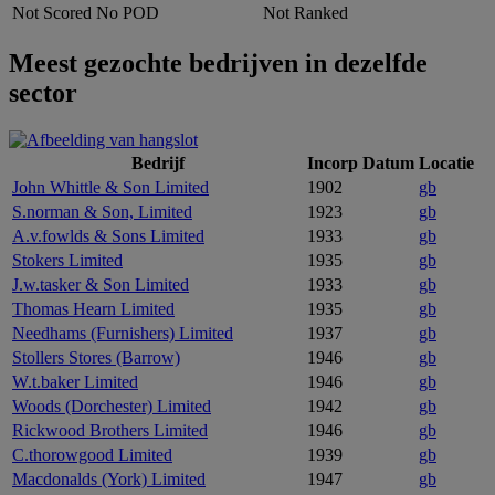
Not Scored
No POD
Not Ranked
Meest gezochte bedrijven in dezelfde
sector
Bedrijf
Incorp Datum
Locatie
John Whittle & Son Limited
1902
gb
S.norman & Son, Limited
1923
gb
A.v.fowlds & Sons Limited
1933
gb
Stokers Limited
1935
gb
J.w.tasker & Son Limited
1933
gb
Thomas Hearn Limited
1935
gb
Needhams (Furnishers) Limited
1937
gb
Stollers Stores (Barrow)
1946
gb
W.t.baker Limited
1946
gb
Woods (Dorchester) Limited
1942
gb
Rickwood Brothers Limited
1946
gb
C.thorowgood Limited
1939
gb
Macdonalds (York) Limited
1947
gb