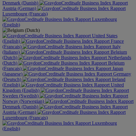
Denmark (Danish)
Austria (German)
Luxembourg (Français)
Luxembourg
(English)
United States
(English)
France
(Français)
Italy
(Italiano)
Belgium
(Dutch)
Netherlands
(Dutch)
Belgium
(Français)
Japan
(Japanese)
Germany
(Deutsch)
Ireland
(English)
United
Kingdom (English)
Sweden (Swedish)
Norway (Norwegian)
Denmark (Danish)
Austria (German)
Luxembourg (Français)
Luxembourg
(English)