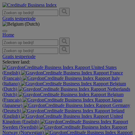
Gratis testperiode
Home
Gratis testperiode
Selecteer land:
United States
(English)
France
(Français)
Italy
(Italiano)
Belgium
(Dutch)
Netherlands
(Dutch)
Belgium
(Français)
Japan
(Japanese)
Germany
(Deutsch)
Ireland
(English)
United
Kingdom (English)
Sweden (Swedish)
Norway (Norwegian)