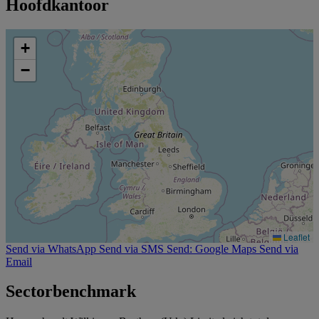
Hoofdkantoor
+
−
Leaflet
Send via WhatsApp
Send via SMS
Send: Google Maps
Send via
Email
Sectorbenchmark