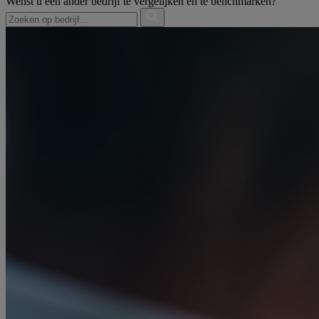
Wenst u een ander bedrijf te vergelijken en te benchmarken?