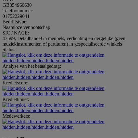
GB354960630
Telefoonnumer:
01752229041
Bedrijfstype:
Naamloze vennootschap
SIC / NACE:
47599, Detailhandel in meubels, verlichting en dergelijke (geen
muziekinstrumenten of partituren) in gespecialiseerde winkels
Status:
hidden.hidden.hidden.hidden.hidden
Analyse van het betaalgedrag:
hidden.hidden.hidden.hidden.hidden
Kredietscore:
hidden.hidden.hidden.hidden.hidden
Kredietlimiet:
hidden.hidden.hidden.hidden.hidden
Medewerkers:
hidden.hidden.hidden.hidden.hidden