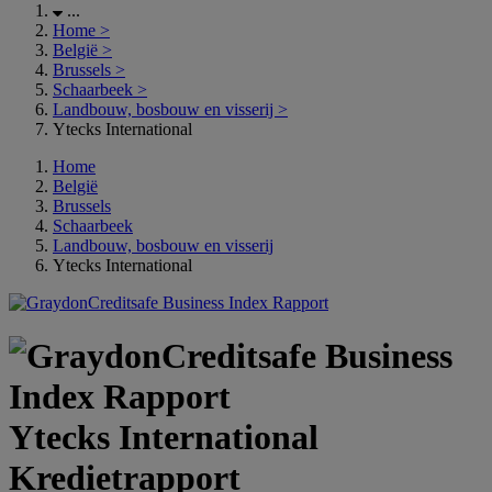
...
Home
>
België
>
Brussels
>
Schaarbeek
>
Landbouw, bosbouw en visserij
>
Ytecks International
Home
België
Brussels
Schaarbeek
Landbouw, bosbouw en visserij
Ytecks International
Ytecks International
Kredietrapport