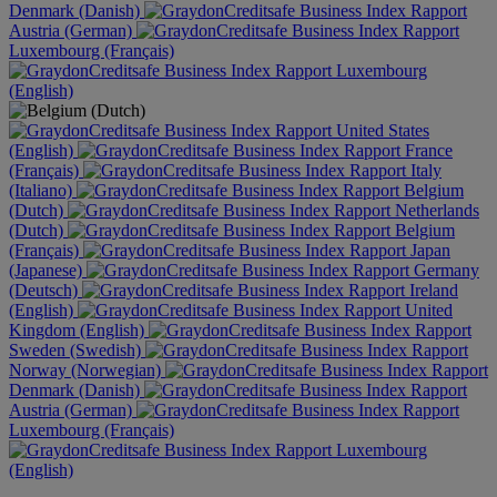
Denmark (Danish)
Austria (German)
Luxembourg (Français)
Luxembourg
(English)
United States
(English)
France
(Français)
Italy
(Italiano)
Belgium
(Dutch)
Netherlands
(Dutch)
Belgium
(Français)
Japan
(Japanese)
Germany
(Deutsch)
Ireland
(English)
United
Kingdom (English)
Sweden (Swedish)
Norway (Norwegian)
Denmark (Danish)
Austria (German)
Luxembourg (Français)
Luxembourg
(English)