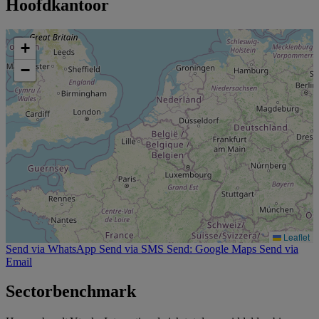
Hoofdkantoor
+
−
Leaflet
Send via WhatsApp
Send via SMS
Send: Google Maps
Send via
Email
Sectorbenchmark