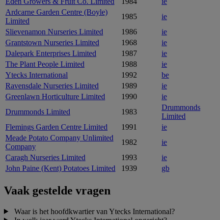
Eden Growers & Fruit Co. Limited
1984
ie
Ardcarne Garden Centre (Boyle)
1985
ie
Limited
Slievenamon Nurseries Limited
1986
ie
Grantstown Nurseries Limited
1968
ie
Dalepark Enterprises Limited
1987
ie
The Plant People Limited
1988
ie
Ytecks International
1992
be
Ravensdale Nurseries Limited
1989
ie
Greenlawn Horticulture Limited
1990
ie
Drummonds
Drummonds Limited
1983
Limited
Flemings Garden Centre Limited
1991
ie
Meade Potato Company Unlimited
1982
ie
Company
Caragh Nurseries Limited
1993
ie
John Paine (Kent) Potatoes Limited
1939
gb
Vaak gestelde vragen
Waar is het hoofdkwartier van Ytecks International?