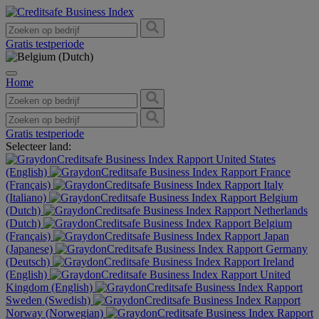
Gratis testperiode
Home
Gratis testperiode
Selecteer land:
United States
(English)
France
(Français)
Italy
(Italiano)
Belgium
(Dutch)
Netherlands
(Dutch)
Belgium
(Français)
Japan
(Japanese)
Germany
(Deutsch)
Ireland
(English)
United
Kingdom (English)
Sweden (Swedish)
Norway (Norwegian)