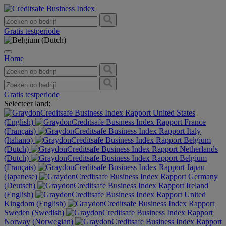
Gratis testperiode
Home
Gratis testperiode
Selecteer land:
United States
(English)
France
(Français)
Italy
(Italiano)
Belgium
(Dutch)
Netherlands
(Dutch)
Belgium
(Français)
Japan
(Japanese)
Germany
(Deutsch)
Ireland
(English)
United
Kingdom (English)
Sweden (Swedish)
Norway (Norwegian)