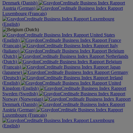
Denmark (Danish)
Austria (German)
Luxembourg (Français)
Luxembourg
(English)
United States
(English)
France
(Français)
Italy
(Italiano)
Belgium
(Dutch)
Netherlands
(Dutch)
Belgium
(Français)
Japan
(Japanese)
Germany
(Deutsch)
Ireland
(English)
United
Kingdom (English)
Sweden (Swedish)
Norway (Norwegian)
Denmark (Danish)
Austria (German)
Luxembourg (Français)
Luxembourg
(English)