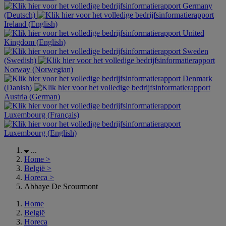
Germany
(Deutsch)
Ireland (English)
United
Kingdom (English)
Sweden
(Swedish)
Norway (Norwegian)
Denmark
(Danish)
Austria (German)
Luxembourg (Français)
Luxembourg (English)
...
Home
>
België
>
Horeca
>
Abbaye De Scourmont
Home
België
Horeca