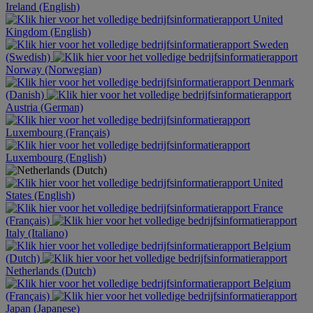
Ireland (English)
United
Kingdom (English)
Sweden
(Swedish)
Norway (Norwegian)
Denmark
(Danish)
Austria (German)
Luxembourg (Français)
Luxembourg (English)
United
States (English)
France
(Français)
Italy (Italiano)
Belgium
(Dutch)
Netherlands (Dutch)
Belgium
(Français)
Japan (Japanese)