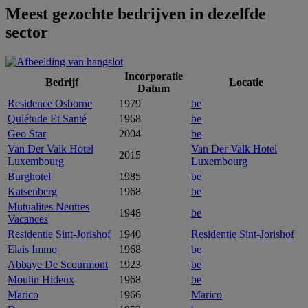
Meest gezochte bedrijven in dezelfde
sector
Incorporatie
Bedrijf
Locatie
Datum
Residence Osborne
1979
be
Quiétude Et Santé
1968
be
Geo Star
2004
be
Van Der Valk Hotel
Van Der Valk Hotel
2015
Luxembourg
Luxembourg
Burghotel
1985
be
Katsenberg
1968
be
Mutualites Neutres
1948
be
Vacances
Residentie Sint-Jorishof
1940
Residentie Sint-Jorishof
Elais Immo
1968
be
Abbaye De Scourmont
1923
be
Moulin Hideux
1968
be
Marico
1966
Marico