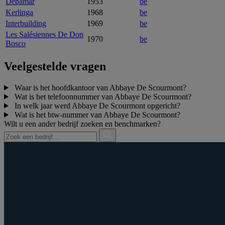
Depamar
1953
be
Kerlinga
1968
be
Interbuilding
1969
be
Les Salésiennes De Don
1970
be
Bosco
Veelgestelde vragen
Waar is het hoofdkantoor van Abbaye De Scourmont?
Wat is het telefoonnummer van Abbaye De Scourmont?
In welk jaar werd Abbaye De Scourmont opgericht?
Wat is het btw‑nummer van Abbaye De Scourmont?
Wilt u een ander bedrijf zoeken en benchmarken?