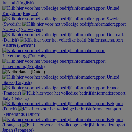
Ireland (English)
United
Kingdom (English)
Sweden
(Swedish)
Norway (Norwegian)
Denmark
(Danish)
Austria (German)
Luxembourg (Français)
Luxembourg (English)
United
States (English)
France
(Français)
Italy (Italiano)
Belgium
(Dutch)
Netherlands (Dutch)
Belgium
(Français)
Japan (Japanese)