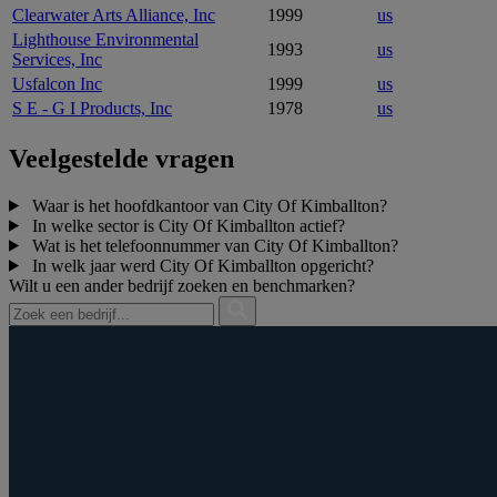
Clearwater Arts Alliance, Inc
1999
us
Lighthouse Environmental
1993
us
Services, Inc
Usfalcon Inc
1999
us
S E - G I Products, Inc
1978
us
Veelgestelde vragen
Waar is het hoofdkantoor van City Of Kimballton?
In welke sector is City Of Kimballton actief?
Wat is het telefoonnummer van City Of Kimballton?
In welk jaar werd City Of Kimballton opgericht?
Wilt u een ander bedrijf zoeken en benchmarken?