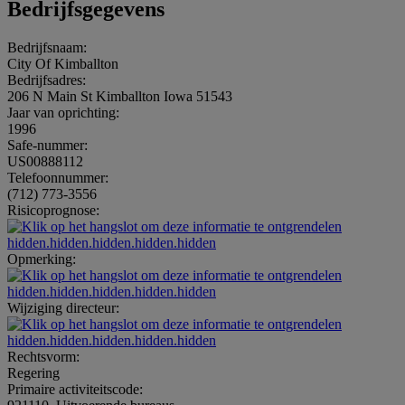
Bedrijfsgegevens
Bedrijfsnaam:
City Of Kimballton
Bedrijfsadres:
206 N Main St Kimballton Iowa 51543
Jaar van oprichting:
1996
Safe-nummer:
US00888112
Telefoonnummer:
(712) 773-3556
Risicoprognose:
hidden.hidden.hidden.hidden.hidden
Opmerking:
hidden.hidden.hidden.hidden.hidden
Wijziging directeur:
hidden.hidden.hidden.hidden.hidden
Rechtsvorm:
Regering
Primaire activiteitscode: