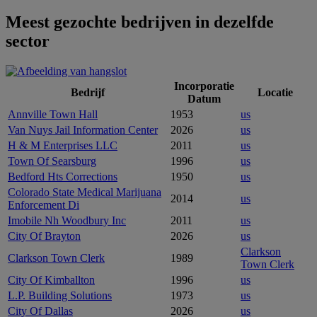
Meest gezochte bedrijven in dezelfde
sector
Incorporatie
Bedrijf
Locatie
Datum
Annville Town Hall
1953
us
Van Nuys Jail Information Center
2026
us
H & M Enterprises LLC
2011
us
Town Of Searsburg
1996
us
Bedford Hts Corrections
1950
us
Colorado State Medical Marijuana
2014
us
Enforcement Di
Imobile Nh Woodbury Inc
2011
us
City Of Brayton
2026
us
Clarkson
Clarkson Town Clerk
1989
Town Clerk
City Of Kimballton
1996
us
L.P. Building Solutions
1973
us
City Of Dallas
2026
us