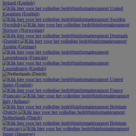
Ireland (English)
United
Kingdom (English)
Sweden
(Swedish)
Norway (Norwegian)
Denmark
(Danish)
Austria (German)
Luxembourg (Français)
Luxembourg (English)
United
States (English)
France
(Français)
Italy (Italiano)
Belgium
(Dutch)
Netherlands (Dutch)
Belgium
(Français)
Japan (Japanese)