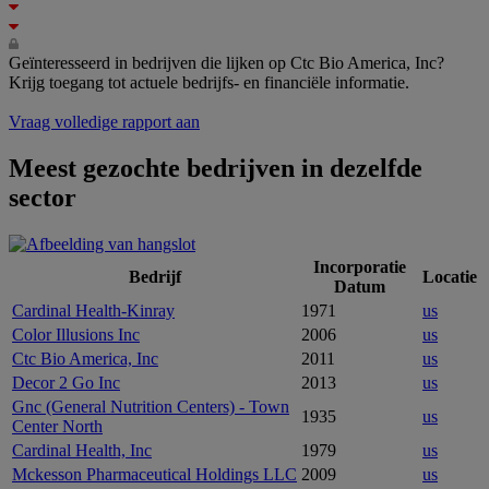
Geïnteresseerd in bedrijven die lijken op Ctc Bio America, Inc?
Krijg toegang tot actuele bedrijfs- en financiële informatie.
Vraag volledige rapport aan
Meest gezochte bedrijven in dezelfde
sector
Incorporatie
Bedrijf
Locatie
Datum
Cardinal Health-Kinray
1971
us
Color Illusions Inc
2006
us
Ctc Bio America, Inc
2011
us
Decor 2 Go Inc
2013
us
Gnc (General Nutrition Centers) - Town
1935
us
Center North
Cardinal Health, Inc
1979
us
Mckesson Pharmaceutical Holdings LLC
2009
us