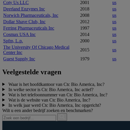
Coty Us LLC
2001
us
Deerland Enzymes Inc
2018
us
Norwich Pharmaceuticals, Inc
2008
us
Dollar Shave Club, Inc
2012
us
Ferring Pharmaceuticals Inc
1997
us
Cosmax USA Inc
2014
us
Spfm, L.p.
2000
us
The University Of Chicago Medical
2015
us
Center Inc
Guest Supply Inc
1979
us
Veelgestelde vragen
Waar is het hoofdkantoor van Ctc Bio America, Inc?
In welke sector is Ctc Bio America, Inc actief?
Wat is het telefoonnummer van Ctc Bio America, Inc?
Wat is de website van Ctc Bio America, Inc?
In welk jaar werd Ctc Bio America, Inc opgericht?
Wilt u een ander bedrijf zoeken en benchmarken?