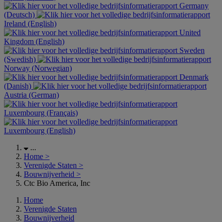
Germany
(Deutsch)
Ireland (English)
United
Kingdom (English)
Sweden
(Swedish)
Norway (Norwegian)
Denmark
(Danish)
Austria (German)
Luxembourg (Français)
Luxembourg (English)
...
Home
>
Verenigde Staten
>
Bouwnijverheid
>
Ctc Bio America, Inc
Home
Verenigde Staten
Bouwnijverheid