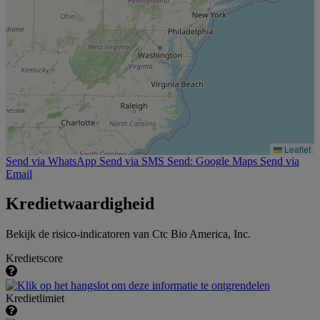
Leaflet
Send via WhatsApp
Send via SMS
Send: Google Maps
Send via
Email
Kredietwaardigheid
Bekijk de risico-indicatoren van Ctc Bio America, Inc.
Kredietscore
Kredietlimiet