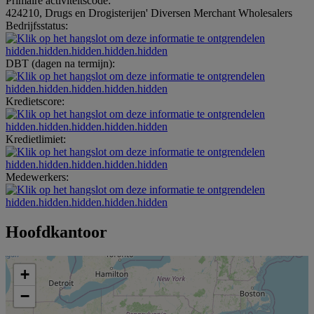
Primaire activiteitscode:
424210, Drugs en Drogisterijen' Diversen Merchant Wholesalers
Bedrijfsstatus:
hidden.hidden.hidden.hidden.hidden
DBT (dagen na termijn):
hidden.hidden.hidden.hidden.hidden
Kredietscore:
hidden.hidden.hidden.hidden.hidden
Kredietlimiet:
hidden.hidden.hidden.hidden.hidden
Medewerkers:
hidden.hidden.hidden.hidden.hidden
Hoofdkantoor
+
−