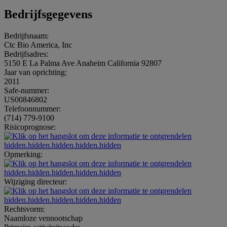
Bedrijfsgegevens
Bedrijfsnaam:
Ctc Bio America, Inc
Bedrijfsadres:
5150 E La Palma Ave Anaheim California 92807
Jaar van oprichting:
2011
Safe-nummer:
US00846802
Telefoonnummer:
(714) 779-9100
Risicoprognose:
hidden.hidden.hidden.hidden.hidden
Opmerking:
hidden.hidden.hidden.hidden.hidden
Wijziging directeur:
hidden.hidden.hidden.hidden.hidden
Rechtsvorm:
Naamloze vennootschap